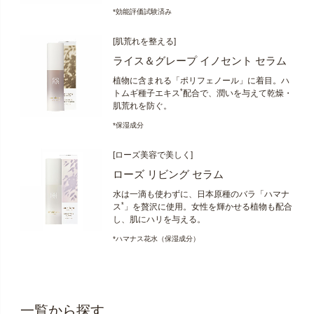
*効能評価試験済み
[肌荒れを整える]
ライス＆グレープ イノセント セラム
植物に含まれる「ポリフェノール」に着目。ハ
*
トムギ種子エキス
配合で、潤いを与えて乾燥・
肌荒れを防ぐ。
*保湿成分
[ローズ美容で美しく]
ローズ リビング セラム
水は一滴も使わずに、日本原種のバラ「ハマナ
*
ス
」を贅沢に使用。女性を輝かせる植物も配合
し、肌にハリを与える。
*ハマナス花水（保湿成分）