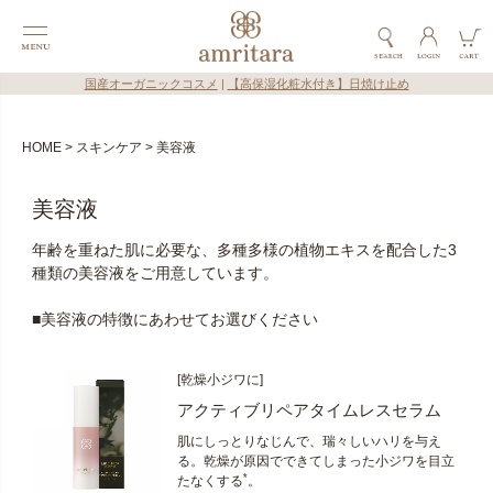
国産オーガニックコスメ
|
【高保湿化粧水付き】日焼け止め
HOME
スキンケア
美容液
美容液
年齢を重ねた肌に必要な、多種多様の植物エキスを配合した3
種類の美容液をご用意しています。
■美容液の特徴にあわせてお選びください
[乾燥小ジワに]
アクティブリペアタイムレスセラム
肌にしっとりなじんで、瑞々しいハリを与え
る。乾燥が原因でできてしまった小ジワを目立
*
たなくする
。