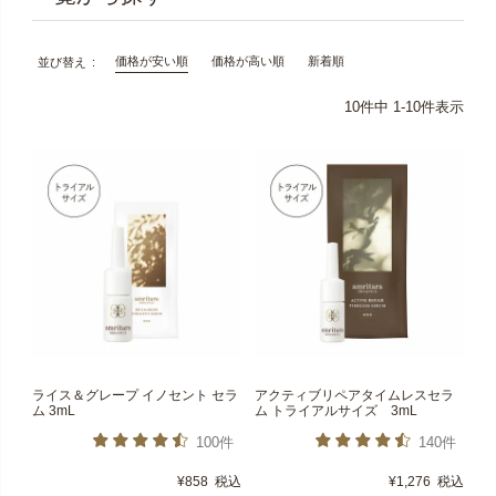
価格が安い順
価格が高い順
新着順
並び替え
10
件中
1
-
10
件表示
ライス＆グレープ イノセント セラ
アクティブリペアタイムレスセラ
ム 3mL
ム トライアルサイズ 3mL
100件
140件
¥
858
税込
¥
1,276
税込