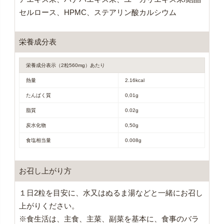
セルロース、HPMC、ステアリン酸カルシウム
栄養成分表
栄養成分表示（2粒560mg）あたり
熱量
2.16kcal
たんぱく質
0,01g
脂質
0.02g
炭水化物
0,50g
食塩相当量
0.008g
お召し上がり方
１日2粒を目安に、水又はぬるま湯などと一緒にお召し
上がりください。
※食生活は、主食、主菜、副菜を基本に、食事のバラ