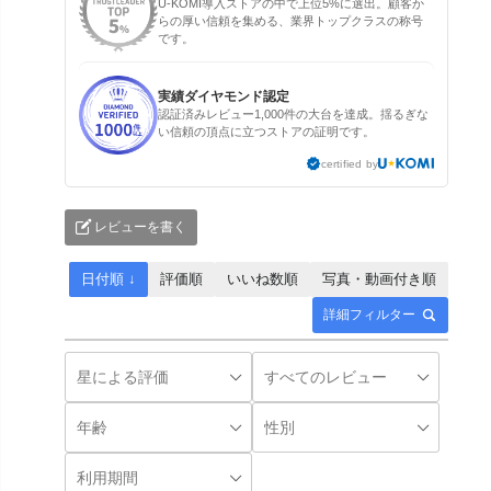
U-KOMI導入ストアの中で上位5%に選出。顧客か
らの厚い信頼を集める、業界トップクラスの称号
です。
実績ダイヤモンド認定
認証済みレビュー1,000件の大台を達成。揺るぎな
い信頼の頂点に立つストアの証明です。
certified by
レビューを書く
日付順 ↓
評価順
いいね数順
写真・動画付き順
詳細フィルター