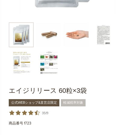
エイジリリース 60粒×3袋
公式WEBショップ&直営店限定
軽減税率対象
35件
商品番号
f723