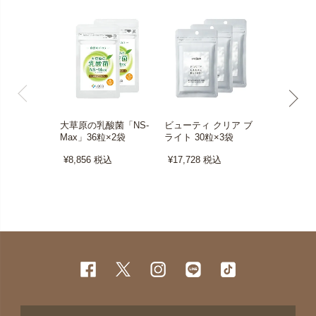
大草原の乳酸菌「NS-
ビューティ クリア ブ
ボタニカル
Max」36粒×2袋
ライト 30粒×3袋
＋グリーン
0粒×3袋
¥8,856
税込
¥17,728
税込
¥11,508
税