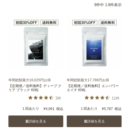
9
件中
1
-
9
件表示
年間総額最大16,025円お得
年間総額最大17,786円お得
【定期便／送料無料】ディープ ク
【定期便／送料無料】エンパワー
リア ブラック 60粒
エイチ 60粒
3件
11件
１回あたり
１回あたり
¥
4,061
税込
¥
5,787
税込
詳細を見る
詳細を見る