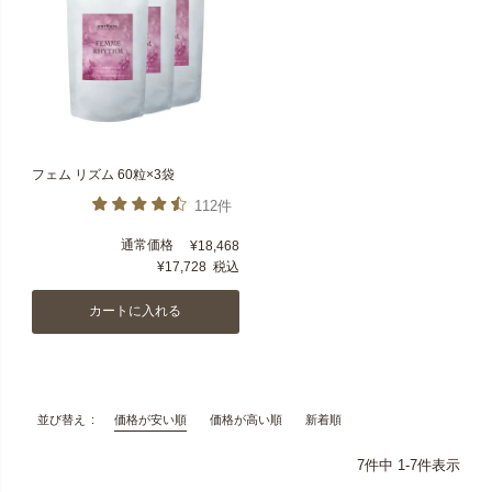
フェム リズム 60粒×3袋
112件
通常価格
¥
18,468
¥
17,728
税込
カートに入れる
価格が安い順
価格が高い順
新着順
並び替え
7
件中
1
-
7
件表示