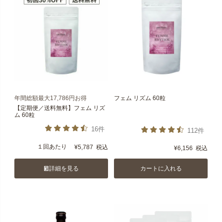
年間総額最大17,786円お得
フェム リズム 60粒
【定期便／送料無料】フェム リズ
ム 60粒
16件
112件
１回あたり
¥
5,787
税込
¥
6,156
税込
詳細を見る
カートに入れる