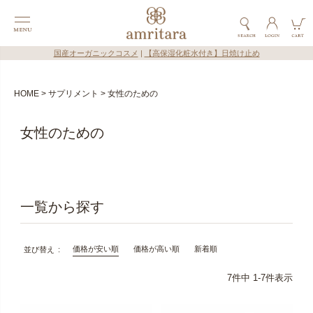
国産オーガニックコスメ
|
【高保湿化粧水付き】日焼け止め
HOME
サプリメント
女性のための
女性のための
価格が安い順
価格が高い順
新着順
並び替え
7
件中
1
-
7
件表示