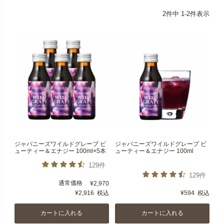
2
件中
1
-
2
件表示
ジャパニーズワイルドグレープ ビ
ジャパニーズワイルドグレープ ビ
ューティー＆エナジー 100ml×5本
ューティー＆エナジー 100ml
129件
129件
通常価格
¥
2,970
¥
2,916
税込
¥
594
税込
カートに入れる
カートに入れる