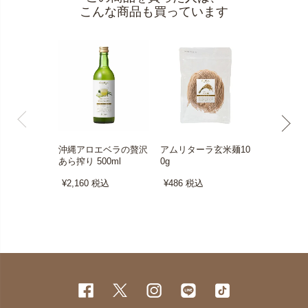
こんな商品も買っています
沖縄アロエベラの贅沢
アムリターラ玄米麺10
神山 すだち
あら搾り 500ml
0g
l
¥2,160
税込
¥486
税込
¥972
税込