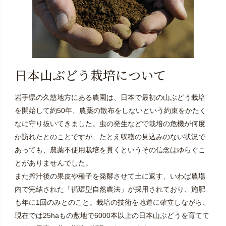
日本山ぶどう栽培について
岩手県の久慈地方にある農園は、日本で最初の山ぶどう栽培
を開始して約50年、農薬の散布をしないという約束をかたく
なに守り抜いてきました。虫の発生などで栽培の危機が何度
か訪れたとのことですが、たとえ収穫の見込みのない状況で
あっても、農薬不使用栽培を貫くというその信念はゆらぐこ
とがありませんでした。
また搾汁後の果皮や種子を発酵させて土に返す、いわば農場
内で完結された「循環型自然農法」が採用されており、施肥
も年に1回のみとのこと。栽培の技術を地道に確立しながら、
現在では25haもの敷地で6000本以上の日本山ぶどうを育てて