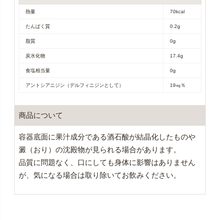
熱量
70kcal
たんぱく質
0.2g
脂質
0g
炭水化物
17.4g
食塩相当量
0g
アントシアニジン（デルフィニジンとして）
19㎎％
商品について
容器底面に果汁成分である酒石酸が結晶化したものや
澱（おり）の沈殿物が見られる場合があります。
品質に問題なく、口にしても身体に影響はありません
が、気になる場合は取り除いてお飲みください。