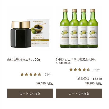
自然栽培 梅肉エキス 50g
沖縄アロエベラの贅沢あら搾り
500ml×4本
159件
171件
通常価格
¥
8,640
¥
6,480
税込
¥
8,200
税込
カートに入れる
カートに入れる