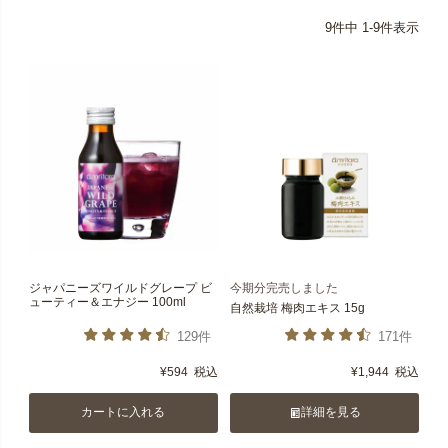
9
件中
1
-
9
件表示
ジャパニーズワイルドグレープ ビ
今期分完売しました
ューティー＆エナジー 100ml
自然栽培 梅肉エキス 15g
129件
171件
¥
594
税込
¥
1,944
税込
カートに入れる
詳細を見る