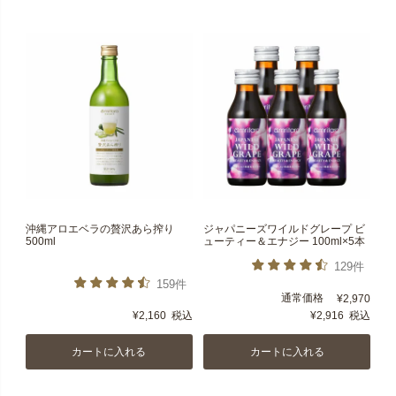
沖縄アロエベラの贅沢あら搾り
ジャパニーズワイルドグレープ ビ
500ml
ューティー＆エナジー 100ml×5本
129件
159件
通常価格
¥
2,970
¥
2,160
税込
¥
2,916
税込
カートに入れる
カートに入れる