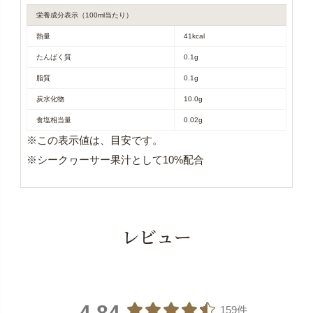
栄養成分表示（100ml当たり）
熱量
41kcal
たんぱく質
0.1g
脂質
0.1g
炭水化物
10.0g
食塩相当量
0.02g
※この表示値は、目安です。
※シークヮーサー果汁として10%配合
レビュー
4.84
159件