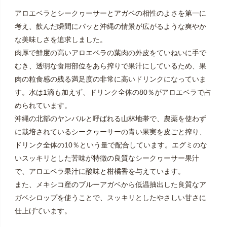
アロエベラとシークヮーサーとアガベの相性のよさを第一に
考え、飲んだ瞬間にパッと沖縄の情景が広がるような爽やか
な美味しさを追求しました。
肉厚で鮮度の高いアロエベラの葉肉の外皮をていねいに手で
むき、透明な食用部位をあら搾りで果汁にしているため、果
肉の粒食感の残る満足度の非常に高いドリンクになっていま
す。水は1滴も加えず、ドリンク全体の80％がアロエベラで占
められています。
沖縄の北部のヤンバルと呼ばれる山林地帯で、農薬を使わず
に栽培されているシークヮーサーの青い果実を皮ごと搾り、
ドリンク全体の10％という量で配合しています。エグミのな
いスッキリとした苦味が特徴の良質なシークヮーサー果汁
で、アロエベラ果汁に酸味と柑橘香を与えています。
また、メキシコ産のブルーアガベから低温抽出した良質なア
ガベシロップを使うことで、スッキリとしたやさしい甘さに
仕上げています。