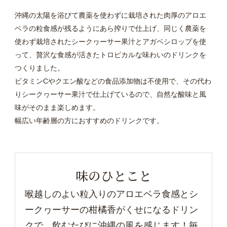
沖縄の太陽を浴びて農薬を使わずに栽培された肉厚のアロエ
ベラの粒食感が残るようにあら搾りで仕上げ、同じく農薬を
使わず栽培されたシークヮーサー果汁とアガベシロップを使
って、贅沢な食感が活きたトロピカルな味わいのドリンクを
つくりました。
ビタミンCやクエン酸などの食品添加物は不使用で、その代わ
りシークヮーサー果汁で仕上げているので、自然な酸味と風
味がそのまま楽しめます。
幅広い年齢層の方におすすめのドリンクです。
味のひとこと
喉越しのよい粒入りのアロエベラ食感とシ
ークヮーサーの柑橘香がくせになるドリン
クで、飲むたびに沖縄の風を感じます！毎