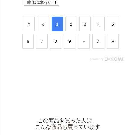
役に立った
1
​1
​2
​3
​4
​5
​6
​7
​8
​9
この商品を買った人は、
こんな商品も買っています