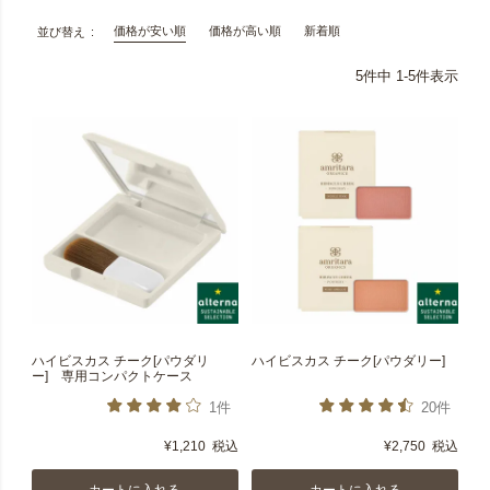
価格が安い順
価格が高い順
新着順
並び替え
5
件中
1
-
5
件表示
ハイビスカス チーク[パウダリ
ハイビスカス チーク[パウダリー]
ー] 専用コンパクトケース
1件
20件
¥
1,210
税込
¥
2,750
税込