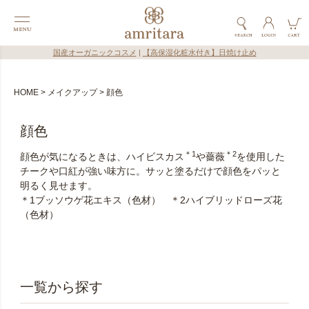
国産オーガニックコスメ
|
【高保湿化粧水付き】日焼け止め
HOME
メイクアップ
顔色
顔色
＊1
＊2
顔色が気になるときは、ハイビスカス
や薔薇
を使用した
チークや口紅が強い味方に。サッと塗るだけで顔色をパッと
明るく見せます。
＊1ブッソウゲ花エキス（色材） ＊2ハイブリッドローズ花
（色材）