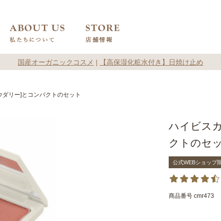
国産オーガニックコスメ
|
【高保湿化粧水付き】日焼け止め
ウダリー]とコンパクトのセット
ハイビスカ
クトのセ
公式WEBショップ
商品番号
cmr473