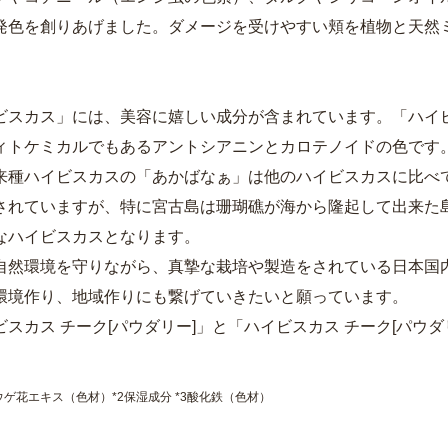
発色を創りあげました。ダメージを受けやすい頬を植物と天然
ビスカス」には、美容に嬉しい成分が含まれています。「ハイ
ィトケミカルでもあるアントシアニンとカロテノイドの色です
来種ハイビスカスの「あかばなぁ」は他のハイビスカスに比べ
されていますが、特に宮古島は珊瑚礁が海から隆起して出来た
なハイビスカスとなります。
自然環境を守りながら、真摯な栽培や製造をされている日本国
環境作り、地域作りにも繋げていきたいと願っています。
ビスカス チーク[パウダリー]」と「ハイビスカス チーク[パウ
ウゲ花エキス（色材）*2保湿成分 *3酸化鉄（色材）