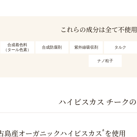
これらの成分は全て不使
合成着色料
合成防腐剤
紫外線吸収剤
タルク
（タール色素）
ナノ粒子
ハイビスカス チーク
*
古島産オーガニック
ハイビスカス
を使用