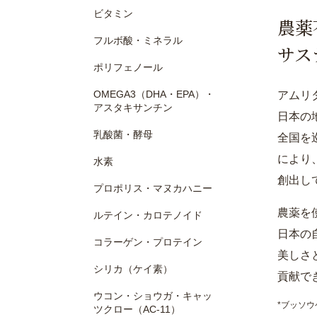
ビタミン
農薬
フルボ酸・ミネラル
サス
ポリフェノール
OMEGA3（DHA・EPA）・
アムリ
アスタキサンチン
日本の
乳酸菌・酵母
全国を
により
水素
創出し
プロポリス・マヌカハニー
農薬を
ルテイン・カロテノイド
日本の
コラーゲン・プロテイン
美しさ
シリカ（ケイ素）
貢献で
ウコン・ショウガ・キャッ
*ブッソ
ツクロー（AC-11）