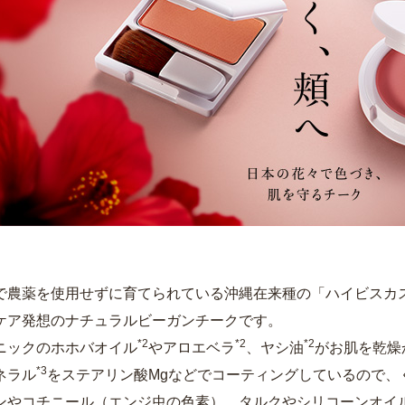
で農薬を使用せずに育てられている沖縄在来種の「ハイビスカ
ケア発想のナチュラルビーガンチークです。
*2
*2
*2
ニックのホホバオイル
やアロエベラ
、ヤシ油
がお肌を乾燥
*3
ネラル
をステアリン酸Mgなどでコーティングしているので、
ンやコチニール（エンジ虫の色素）、タルクやシリコーンオイ