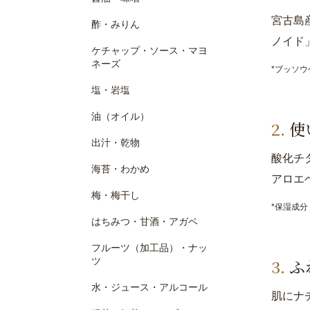
宮古島
酢・みりん
ノイド
ケチャップ・ソース・マヨ
ネーズ
*ブッソ
塩・岩塩
油（オイル）
使
出汁・乾物
酸化チ
海苔・わかめ
アロエ
梅・梅干し
*保湿成分
はちみつ・甘酒・アガベ
フルーツ（加工品）・ナッ
ツ
ふ
水・ジュース・アルコール
肌にナ