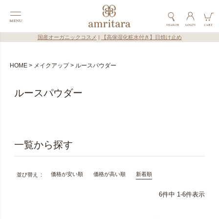
国産オーガニックコスメ
|
【高保湿化粧水付き】日焼け止め
HOME
メイクアップ
ルースパウダー
ルースパウダー
価格が安い順
価格が高い順
新着順
並び替え
6
件中
1
-
6
件表示