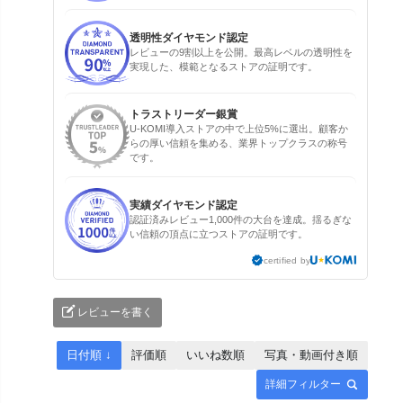
透明性ダイヤモンド認定
レビューの9割以上を公開。最高レベルの透明性を
実現した、模範となるストアの証明です。
トラストリーダー銀賞
U-KOMI導入ストアの中で上位5%に選出。顧客か
らの厚い信頼を集める、業界トップクラスの称号
です。
実績ダイヤモンド認定
認証済みレビュー1,000件の大台を達成。揺るぎな
い信頼の頂点に立つストアの証明です。
certified by
レビューを書く
日付順 ↓
評価順
いいね数順
写真・動画付き順
詳細フィルター