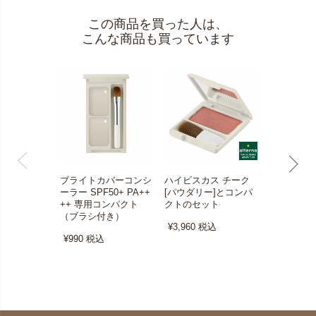
この商品を買った人は、
こんな商品も買っています
ブライトカバーコンシ
ハイビスカス チーク
プレストパ
ーラー SPF50+ PA++
[パウダリー]とコンパ
コンパクト
++ 専用コンパクト
クトのセット
ラシ付き）
（ブラシ付き）
¥3,960
税込
¥1,320
税
¥990
税込