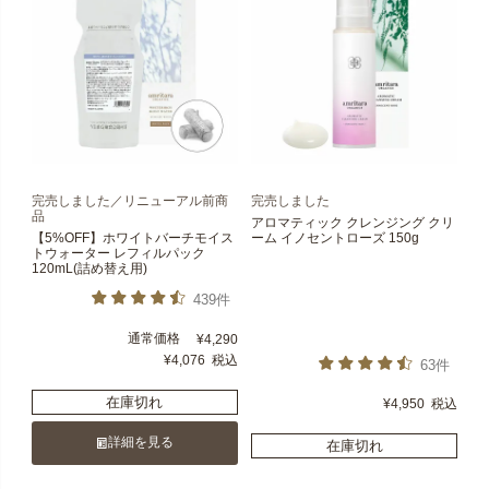
完売しました／リニューアル前商
完売しました
品
アロマティック クレンジング クリ
【5%OFF】ホワイトバーチモイス
ーム イノセントローズ 150g
トウォーター レフィルパック
120mL(詰め替え用)
439件
通常価格
¥
4,290
¥
4,076
税込
63件
在庫切れ
¥
4,950
税込
詳細を見る
在庫切れ