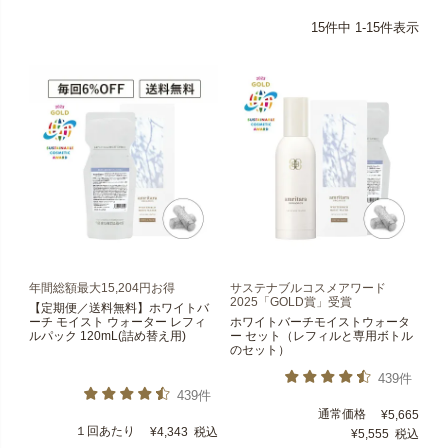
15
件中
1
-
15
件表示
年間総額最大15,204円お得
サステナブルコスメアワード
2025「GOLD賞」受賞
【定期便／送料無料】ホワイトバ
ーチ モイスト ウォーター レフィ
ホワイトバーチモイストウォータ
ルパック 120mL(詰め替え用)
ー セット（レフィルと専用ボトル
のセット）
439件
439件
通常価格
¥
5,665
１回あたり
¥
4,343
税込
¥
5,555
税込