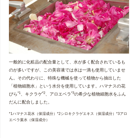
一般的に化粧品の配合量として、水が多く配合されているも
のが多いですが、この美容液では水は一滴も使用していませ
ん。その代わりに、特殊な機械を使って植物から抽出した
「植物細胞水」という水分を使用しています。ハマナスの花
*1
*2
*3
びら
、キクラゲ
、アロエベラ
の希少な植物細胞水をふん
だんに配合しました。
*1ハマナス花水（保湿成分）*2シロキクラゲエキス（保湿成分）*3アロ
エベラ葉水（保湿成分）