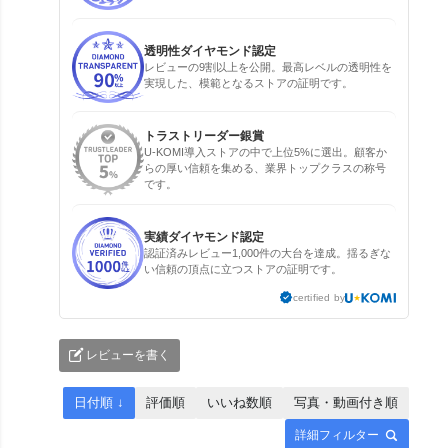
透明性ダイヤモンド認定
レビューの9割以上を公開。最高レベルの透明性を
実現した、模範となるストアの証明です。
トラストリーダー銀賞
U-KOMI導入ストアの中で上位5%に選出。顧客か
らの厚い信頼を集める、業界トップクラスの称号
です。
実績ダイヤモンド認定
認証済みレビュー1,000件の大台を達成。揺るぎな
い信頼の頂点に立つストアの証明です。
certified by
レビューを書く
日付順 ↓
評価順
いいね数順
写真・動画付き順
詳細フィルター