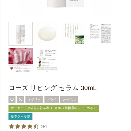
ローズ リビング セラム 30mL
オイリー
ドライ
ノーマル
オーガニック成分自社基準*1 100%（植物原料*2に占める）
夏季クール便
26件