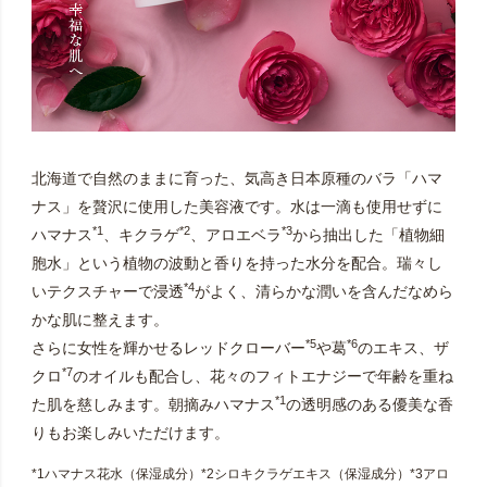
北海道で自然のままに育った、気高き日本原種のバラ「ハマ
ナス」を贅沢に使用した美容液です。水は一滴も使用せずに
*1
*2
*3
ハマナス
、キクラゲ
、アロエベラ
から抽出した「植物細
胞水」という植物の波動と香りを持った水分を配合。瑞々し
*4
いテクスチャーで浸透
がよく、清らかな潤いを含んだなめら
かな肌に整えます。
*5
*6
さらに女性を輝かせるレッドクローバー
や葛
のエキス、ザ
*7
クロ
のオイルも配合し、花々のフィトエナジーで年齢を重ね
*1
た肌を慈しみます。朝摘みハマナス
の透明感のある優美な香
りもお楽しみいただけます。
*1ハマナス花水（保湿成分）*2シロキクラゲエキス（保湿成分）*3アロ