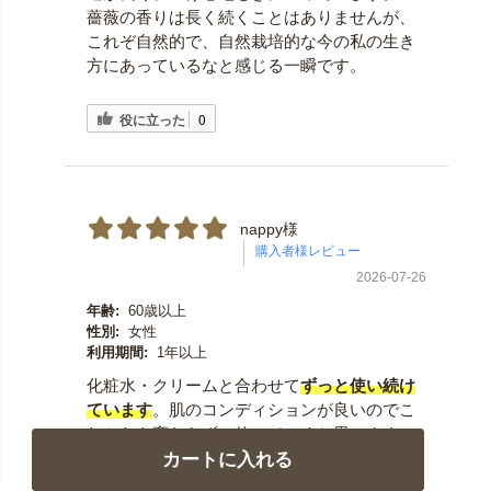
薔薇の香りは長く続くことはありませんが、
これぞ自然的で、自然栽培的な今の私の生き
方にあっているなと感じる一瞬です。
役に立った
0
nappy様
2026-07-26
年齢:
60歳以上
性別:
女性
利用期間:
1年以上
化粧水・クリームと合わせて
ずっと使い続け
ています
。肌のコンディションが良いのでこ
れからも変わらずに使っていくと思います。
ネットで注文すると直ぐに届くのですが、極
カートに入れる
たまに在庫切れになることがあるので、前も