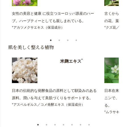
女性の美容と健康 に役立つヨーロッパ原産のハー
古くから日本
ブ。ハーブティーとしても親しまれている。
の花、葉、茎
*アカツメクサエキス（保湿成分）
*クズ花／葉
肌を美しく整える植物
*
米麹エキス
日本の伝統的な発酵食品の原料として馴染みのある
日本在来種の
原料。潤いを与えて美肌づくりをサポートする。
ニンで、根は
*アスペルギルス／コメ発酵エキス（保湿成分）
る。
*ムラサキ根