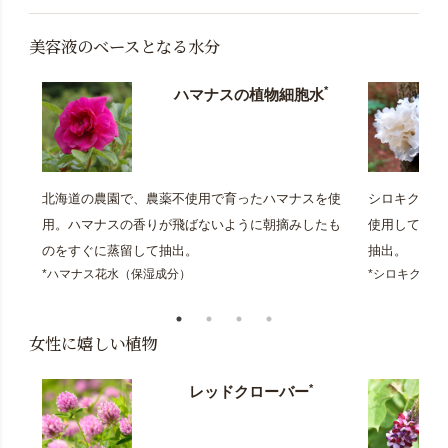
美容液のベースとなる水分
*
ハマナスの植物細胞水
北海道の農園で、農薬不使用で育ったハマナスを使
シロキクラゲ
用。ハマナスの香りが飛ばないように朝摘みしたも
使用していた
のをすぐに蒸留して抽出。
抽出。
*ハマナス花水（保湿成分）
*シロキクラ
女性に嬉しい植物
*
レッドクローバー