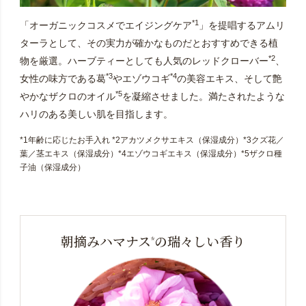
*1
「オーガニックコスメでエイジングケア
」を提唱するアムリ
ターラとして、その実力が確かなものだとおすすめできる植
*2
物を厳選。ハーブティーとしても人気のレッドクローバー
、
*3
*4
女性の味方である葛
やエゾウコギ
の美容エキス、そして艶
*5
やかなザクロのオイル
を凝縮させました。満たされたような
ハリのある美しい肌を目指します。
*1年齢に応じたお手入れ *2アカツメクサエキス（保湿成分）*3クズ花／
葉／茎エキス（保湿成分）*4エゾウコギエキス（保湿成分）*5ザクロ種
子油（保湿成分）
朝摘みハマナス
の瑞々しい香り
*