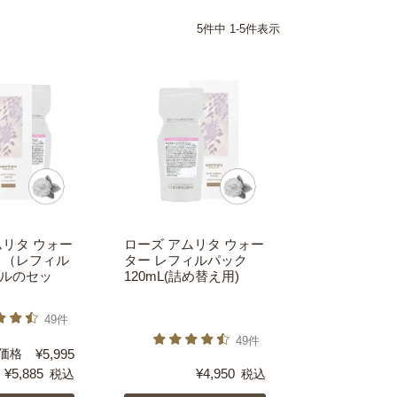
5
件中
1
-
5
件表示
ムリタ ウォー
ローズ アムリタ ウォー
ト（レフィル
ター レフィルパック
ルのセッ
120mL(詰め替え用)
49件
49件
価格
¥
5,995
¥
5,885
¥
4,950
税込
税込