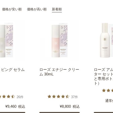
価格が安い順
価格が高い順
新着順
リビング セラム
ローズ エナジー クリー
ローズ ア
ム 30mL
ター セッ
と専用ボト
ト）
26件
37件
通常
¥
9,460
¥
8,800
税込
税込