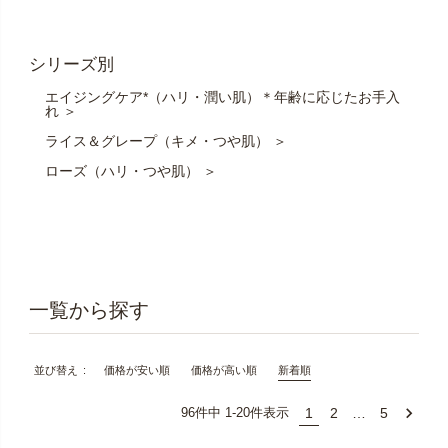
シリーズ別
エイジングケア*（ハリ・潤い肌）＊年齢に応じたお手入
れ ＞
ライス＆グレープ（キメ・つや肌） ＞
ローズ（ハリ・つや肌） ＞
価格が安い順
価格が高い順
新着順
並び替え
1
2
…
5
96
件中
1
-
20
件表示