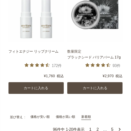
フィトエナジー リップクリーム
数量限定
ブラックシード バリアバーム 17g
172件
93件
¥
1,760
税込
¥
2,970
税込
カートに入れる
カートに入れる
価格が安い順
価格が高い順
新着順
並び替え
1
2
…
5
96
件中
1
-
20
件表示