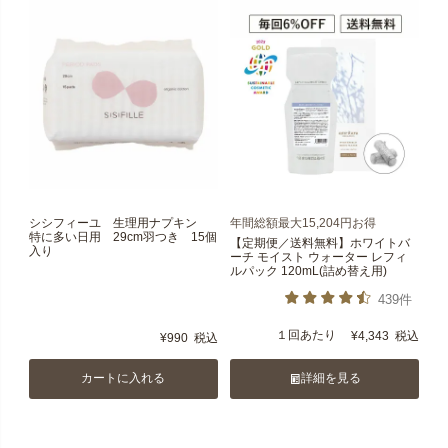
シシフィーユ 生理用ナプキン
年間総額最大15,204円お得
特に多い日用 29cm羽つき 15個
【定期便／送料無料】ホワイトバ
入り
ーチ モイスト ウォーター レフィ
ルパック 120mL(詰め替え用)
439件
１回あたり
¥
4,343
税込
¥
990
税込
カートに入れる
詳細を見る