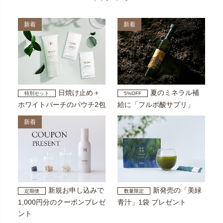
新着
新着
日焼け止め＋
夏のミネラル補
特別セット
5%OFF
ホワイトバーチのパウチ2包
給に「フルボ酸サプリ」
新着
新規お申し込みで
新発売の「美緑
定期便
数量限定
1,000円分のクーポンプレゼ
青汁」1袋 プレゼント
ント