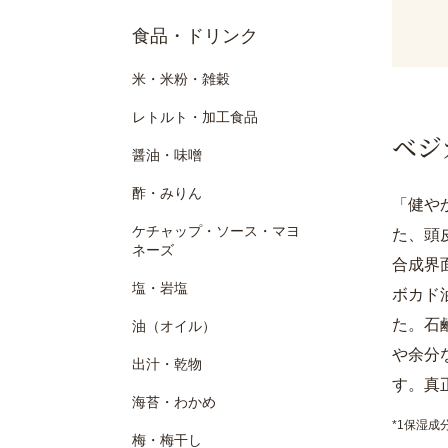
食品・ドリンク
米・米粉・雑穀
レトルト・加工食品
ベジ
醤油・味噌
酢・みりん
「健や
ケチャップ・ソース・マヨ
た、頭
ネーズ
合成界
塩・岩塩
ボカド
た。石
油（オイル）
や余分
出汁・乾物
す。真
海苔・わかめ
*1保湿成
梅・梅干し