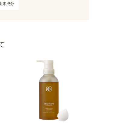
由来成分
て