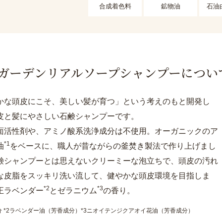
合成着色料
鉱物油
石油
ガーデンリアルソープシャンプーについ
かな頭皮にこそ、美しい髪が育つ」という考えのもと開発し
皮と髪にやさしい石鹸シャンプーです。
面活性剤や、アミノ酸系洗浄成分は不使用。オーガニックのア
*1
油
をベースに、職人が昔ながらの釜焚き製法で作り上げまし
鹸シャンプーとは思えないクリーミーな泡立ちで、頭皮の汚れ
な皮脂をスッキリ洗い流して、健やかな頭皮環境を目指しま
*2
*3
正ラベンダー
とゼラニウム
の香り。
分 *2ラベンダー油（芳香成分）*3ニオイテンジクアオイ花油（芳香成分）