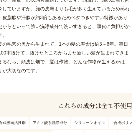
をしていますが、顔の皮膚よりも毛が多く生えているため蒸れ
、皮脂腺や汗腺が約3倍もあるためベタつきやすい特徴があり
だからといって強い洗浄成分で洗いすぎると、頭皮に負担がか
す。
皮の毛穴の奥から生まれて、1本の髪の寿命は約3～6年。毎日
～100本抜けて、抜けたところからまた新しい髪が生まれてきま
えるなら、頭皮は畑で、髪は作物。どんな作物が生えるかは、
りが大切なのです。
これらの成分は全て不使
合成界面活性剤
アミノ酸系洗浄成分
シリコーンオイル
合成ポリ