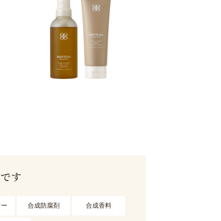
用です
マー
合成防腐剤
合成香料