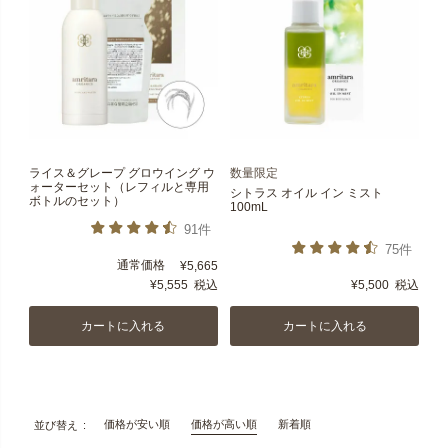
ライス＆グレープ グロウイング ウ
数量限定
ォーターセット（レフィルと専用
シトラス オイル イン ミスト
ボトルのセット）
100mL
91件
75件
通常価格
¥
5,665
¥
5,555
税込
¥
5,500
税込
カートに入れる
カートに入れる
価格が安い順
価格が高い順
新着順
並び替え