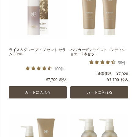
ライス＆グレープ イノセント セラ
ベジガーデンモイストコンディシ
ム 30mL
ョナー2本セット
68件
100件
通常価格
¥
7,920
¥
7,700
税込
¥
7,700
税込
カートに入れる
カートに入れる