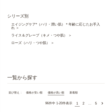
シリーズ別
エイジングケア*（ハリ・潤い肌）＊年齢に応じたお手入
れ ＞
ライス＆グレープ（キメ・つや肌） ＞
ローズ（ハリ・つや肌） ＞
価格が安い順
価格が高い順
新着順
並び替え
1
2
…
5
96
件中
1
-
20
件表示