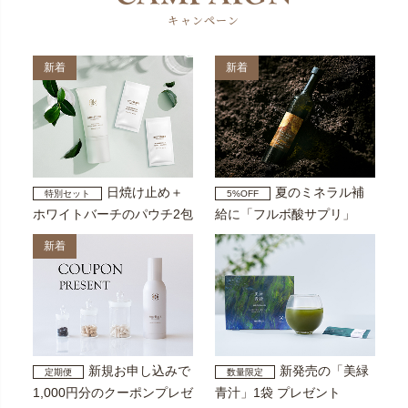
キャンペーン
新着
新着
日焼け止め＋
夏のミネラル補
特別セット
5%OFF
ホワイトバーチのパウチ2包
給に「フルボ酸サプリ」
新着
新規お申し込みで
新発売の「美緑
定期便
数量限定
1,000円分のクーポンプレゼ
青汁」1袋 プレゼント