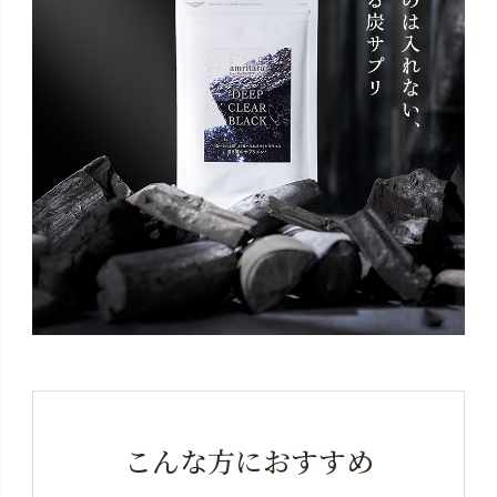
ただくことや、一緒にお届けすることができません。
予めご了承ください。
※商品はポスト投函の「メール便」でのお届けになりま
す。ポスト投函口が小さい場合、対面にてお渡しにな
りますので、ご不在時には「不在通知」より直接配送
会社へ再配達をご依頼ください。お申し込みステップ
でご指定いただく「お届け日」は、当社からの「出荷
日の目安」となりご到着日ではございません。お届け
目安は1～３日ですが多少前後する場合もございます。
「出荷日」が休日にあたる場合や、連休等で込み合う
時期等に、余裕を持って早めに出荷する場合もござい
ます。また交通事情により多少遅れる場合がございま
す。システムの都合上、お申し込み時に表示される
「時間指定枠」は、定期便ではご利用いただけませ
ん。予めご了承ください。
こんな方におすすめ
※5回目以降のお休み（スキップ）・解約・出荷日・数量