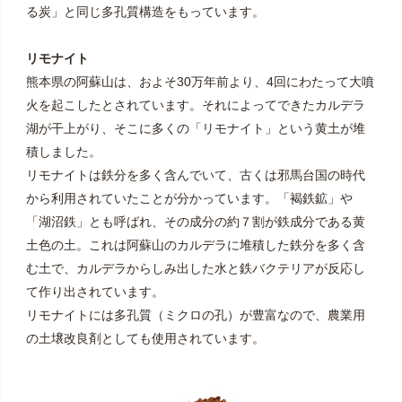
る炭」と同じ多孔質構造をもっています。
リモナイト
熊本県の阿蘇山は、およそ30万年前より、4回にわたって大噴
火を起こしたとされています。それによってできたカルデラ
湖が干上がり、そこに多くの「リモナイト」という黄土が堆
積しました。
リモナイトは鉄分を多く含んでいて、古くは邪馬台国の時代
から利用されていたことが分かっています。「褐鉄鉱」や
「湖沼鉄」とも呼ばれ、その成分の約７割が鉄成分である黄
土色の土。これは阿蘇山のカルデラに堆積した鉄分を多く含
む土で、カルデラからしみ出した水と鉄バクテリアが反応し
て作り出されています。
リモナイトには多孔質（ミクロの孔）が豊富なので、農業用
の土壌改良剤としても使用されています。