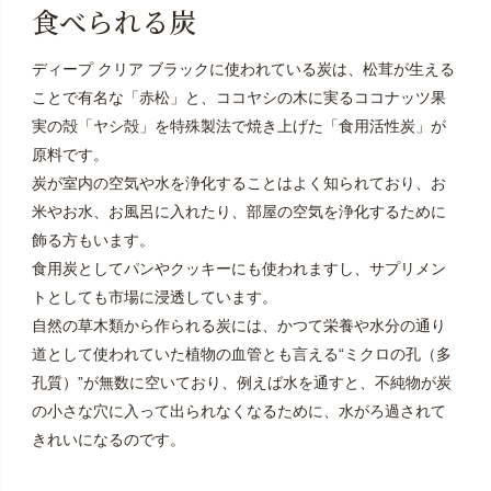
食べられる炭
ディープ クリア ブラックに使われている炭は、松茸が生える
ことで有名な「赤松」と、ココヤシの木に実るココナッツ果
実の殻「ヤシ殻」を特殊製法で焼き上げた「食用活性炭」が
原料です。
炭が室内の空気や水を浄化することはよく知られており、お
米やお水、お風呂に入れたり、部屋の空気を浄化するために
飾る方もいます。
食用炭としてパンやクッキーにも使われますし、サプリメン
トとしても市場に浸透しています。
自然の草木類から作られる炭には、かつて栄養や水分の通り
道として使われていた植物の血管とも言える“ミクロの孔（多
孔質）”が無数に空いており、例えば水を通すと、不純物が炭
の小さな穴に入って出られなくなるために、水がろ過されて
きれいになるのです。