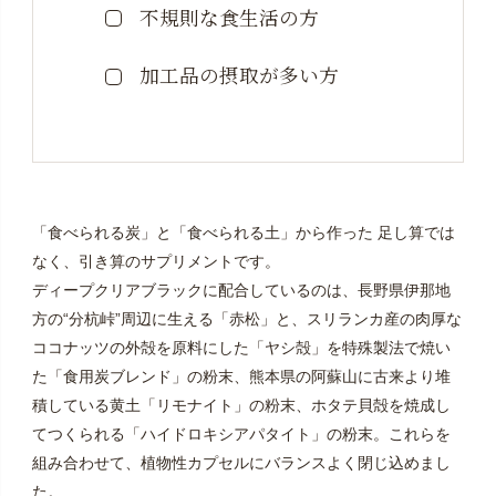
の変更に関するご相談は、マイページ・お電話・お問
不規則な食生活の方
い合わせフォームにて承ります。直近のご配送分をお
受け取り後、次回「お届け日（出荷日）」の2週間前ま
加工品の摂取が多い方
でにお申し出ください。
※１定期便について複数のお届け先を設定することはで
きません。
※定期便お申し込み時に登録住所以外をお届け先にご設
「食べられる炭」と「食べられる土」から作った 足し算では
定された場合は、マイページからは変更できないた
なく、引き算のサプリメントです。
め、「お問い合わせフォーム」より、住所変更をご依
ディープクリアブラックに配合しているのは、長野県伊那地
頼ください。
方の“分杭峠”周辺に生える「赤松」と、スリランカ産の肉厚な
※定期便の配送完了後に「定期便ご購入」に応じたポイ
ココナッツの外殻を原料にした「ヤシ殻」を特殊製法で焼い
ントをお付けしておりますが、システムの都合上、ポ
た「食用炭ブレンド」の粉末、熊本県の阿蘇山に古来より堆
イントをご利用できるのは、定期便以外のご注文時と
積している黄土「リモナイト」の粉末、ホタテ貝殻を焼成し
なります。
てつくられる「ハイドロキシアパタイト」の粉末。これらを
組み合わせて、植物性カプセルにバランスよく閉じ込めまし
た。