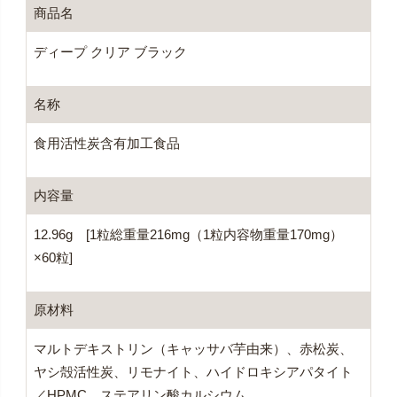
商品名
ディープ クリア ブラック
名称
食用活性炭含有加工食品
内容量
12.96g [1粒総重量216mg（1粒内容物重量170mg）
×60粒]
原材料
マルトデキストリン（キャッサバ芋由来）、赤松炭、
ヤシ殻活性炭、リモナイト、ハイドロキシアパタイト
／HPMC、ステアリン酸カルシウム