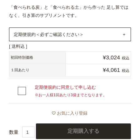
「食べられる炭」と「食べられる土」から作った 足し算では
なく、引き算のサプリメントです。
定期便規約＜必ずご確認ください＞
送料込
1年定期購入いただくと、通常購入より15,719円お得に！
¥
3,024
（初回1,199円＋2回目以降240円×11ヶ月）＋（送料最大
初回特別価格
税込
990円×12ヶ月）
¥
4,061
１回あたり
税込
定期便は、その都度ご注文いただかなくても、お客様か
定期便規約に同意して申し込む
ら中止のご連絡をいただくまで毎月定期的に商品をお届
※お一人様1回あたり3袋までとなります。
けするサービスです。
通常価格から最大30％OFF・全国送料無料でお届けいた
お気に入り登録
します。
＜必ずご確認ください＞
定期購入する