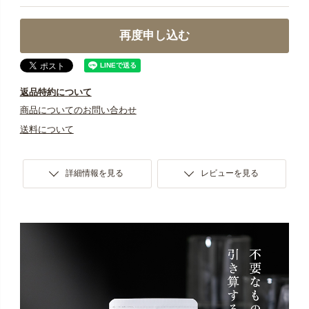
※4回目のお届けが完了するまで数量の変更・解約はでき
ませんので、定期便お申し込み前にまずは通常購入い
再度申し込む
ただき、お体に合うかなどお試しいただいた上でお申
し込みください。
※解約のご連絡がない場合、5回目以降も継続してお届け
返品特約について
いたします。
商品についてのお問い合わせ
送料について
※お一人様最大3袋までお申し込みいただけますが、初回
限定の割引価格はお一人様一回限りとなっておりま
す。
詳細情報を見る
レビューを見る
※お支払いはクレジットカードのみとなっております。
万一「クレジットカードエラー」が生じた場合でも、
該当月の解約は承っておりませんので、未決済分のみ
指定口座へご入金いただいております。予めご了承く
ださい。
※システム上、定期便商品と通常商品を一緒にご購入い