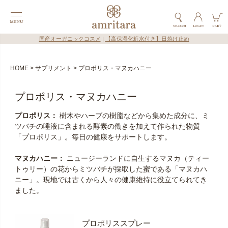
国産オーガニックコスメ
|
【高保湿化粧水付き】日焼け止め
HOME
サプリメント
プロポリス・マヌカハニー
プロポリス・マヌカハニー
プロポリス：
樹木やハーブの樹脂などから集めた成分に、ミ
ツバチの唾液に含まれる酵素の働きを加えて作られた物質
「プロポリス」。毎日の健康をサポートします。
マヌカハニー：
ニュージーランドに自生するマヌカ（ティー
トゥリー）の花からミツバチが採取した蜜である「マヌカハ
ニー」。現地では古くから人々の健康維持に役立てられてき
ました。
プロポリススプレー