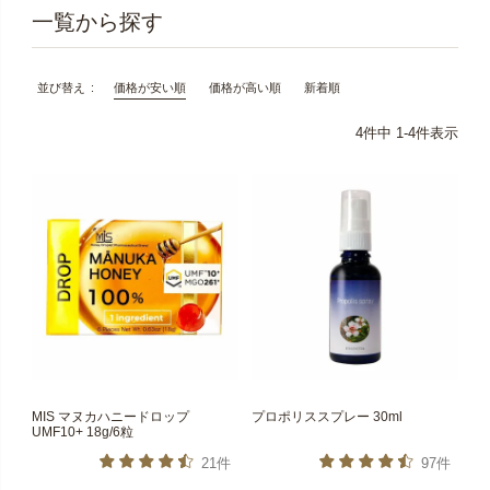
価格が安い順
価格が高い順
新着順
並び替え
4
件中
1
-
4
件表示
MIS マヌカハニードロップ
プロポリススプレー 30ml
UMF10+ 18g/6粒
21件
97件