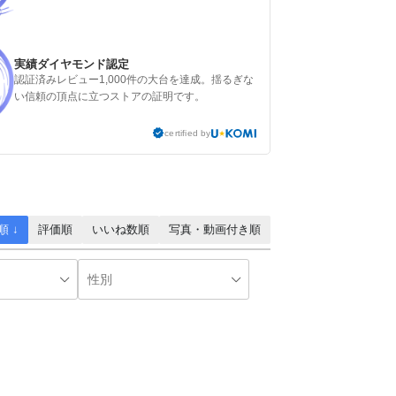
実績ダイヤモンド認定
認証済みレビュー1,000件の大台を達成。揺るぎな
い信頼の頂点に立つストアの証明です。
certified by
順 ↓
評価順
いいね数順
写真・動画付き順