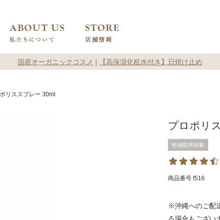
国産オーガニックコスメ
|
【高保湿化粧水付き】日焼け止め
ポリススプレー 30ml
プロポリス
軽減税率対象
商品番号
f516
※沖縄へのご配
る場合もござい