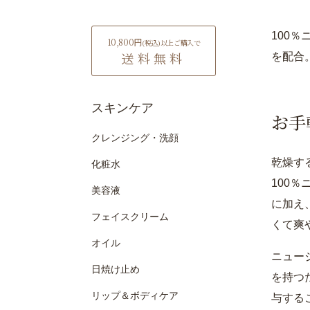
100
10,800円
(税込)
以上ご購入で
送料無料
を配合
スキンケア
お手
クレンジング・洗顔
乾燥す
化粧水
100
美容液
に加え
フェイスクリーム
くて爽
オイル
ニュー
日焼け止め
を持つ
リップ＆ボディケア
与する