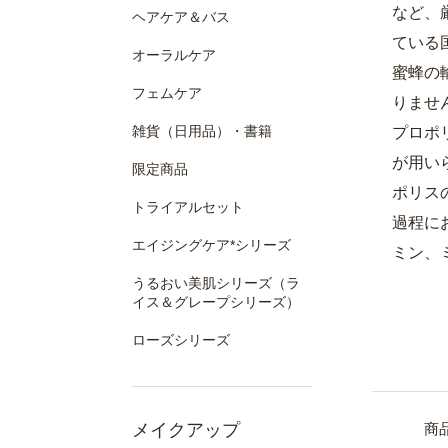
など、
ヘアケア＆バス
ている
オーラルケア
蜜蜂の
フェムケア
りませ
雑貨（日用品）・書籍
プロポ
が用い
限定商品
ポリス
トライアルセット
過程に
エイジングケア*シリーズ
ミン、
うるおい美肌シリーズ（ラ
イス＆グレープシリーズ）
ローズシリーズ
メイクアップ
商