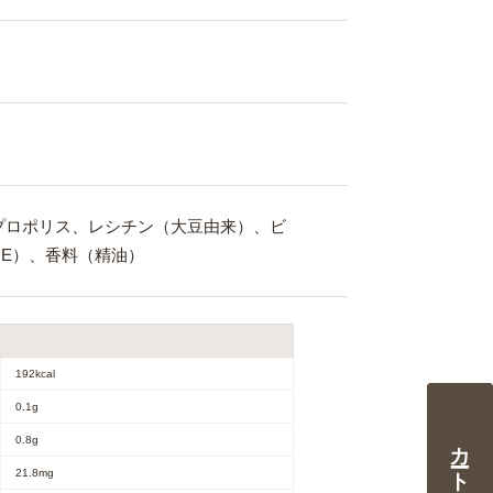
プロポリス、レシチン（大豆由来）、ビ
E）、香料（精油）
192kcal
0.1g
0.8g
21.8mg