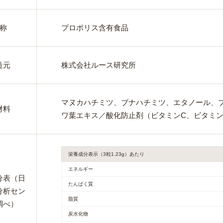
称
プロポリス含有食品
造元
株式会社ルース研究所
マヌカハチミツ、ブナハチミツ、エタノール、
材料
ワ葉エキス／酸化防止剤（ビタミンC、ビタミン
栄養成分表示（3粒1.23g）あたり
エネルギー
分表（日
たんぱく質
分析セン
脂質
調べ）
炭水化物