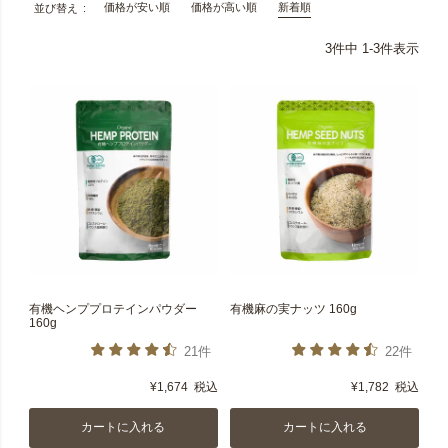
価格が安い順
価格が高い順
新着順
並び替え
3
件中
1
-
3
件表示
有機ヘンププロテインパウダー
有機麻の実ナッツ 160g
160g
21件
22件
¥
1,674
税込
¥
1,782
税込
カートに入れる
カートに入れる