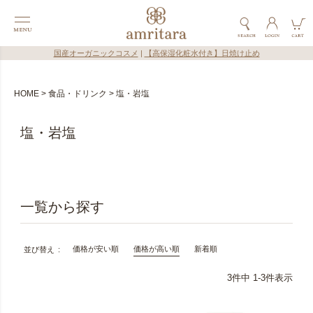
国産オーガニックコスメ
|
【高保湿化粧水付き】日焼け止め
HOME
食品・ドリンク
塩・岩塩
塩・岩塩
価格が安い順
価格が高い順
新着順
並び替え
3
件中
1
-
3
件表示