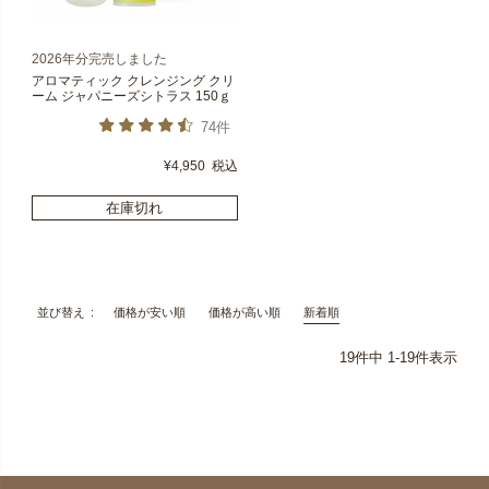
2026年分完売しました
アロマティック クレンジング クリ
ーム ジャパニーズシトラス 150ｇ
74件
¥
4,950
税込
在庫切れ
価格が安い順
価格が高い順
新着順
並び替え
19
件中
1
-
19
件表示