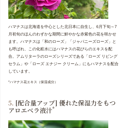
ハマナスは北海道を中心とした北日本に自生し、6月下旬～7
月初旬のほんのわずかな期間に鮮やかな赤紫色の花を咲かせ
ます。ハマナスは「和のローズ」「ジャパニーズローズ」と
も呼ばれ、この化粧水にはハマナスの花びらのエキスを配
合。アムリターラのローズシリーズである「ローズ リビング
セラム」や「ローズ エナジー クリーム」にもハマナスを配合
しています。
*ハマナス花エキス（保湿成分）
5.
[配合量アップ] 優れた保湿力をもつ
*
アロエベラ液汁