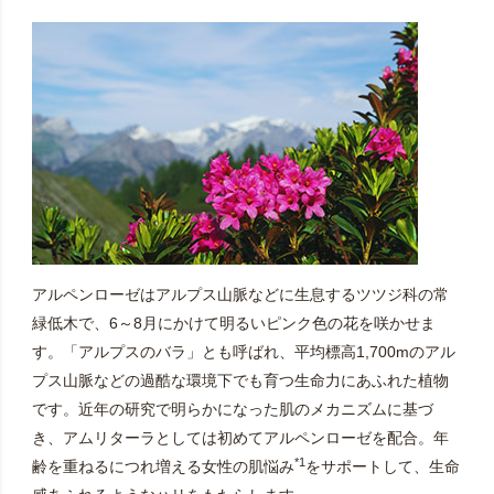
アルペンローゼはアルプス山脈などに生息するツツジ科の常
緑低木で、6～8月にかけて明るいピンク色の花を咲かせま
す。「アルプスのバラ」とも呼ばれ、平均標高1,700mのアル
プス山脈などの過酷な環境下でも育つ生命力にあふれた植物
です。近年の研究で明らかになった肌のメカニズムに基づ
き、アムリターラとしては初めてアルペンローゼを配合。年
*1
齢を重ねるにつれ増える女性の肌悩み
をサポートして、生命