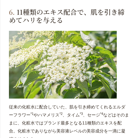
6.
11種類のエキス配合で、肌を引き締
めてハリを与える
従来の化粧水に配合していた、肌を引き締めてくれるエルダ
*1
*2
*3
*4
ーフラワー
やハマメリス
、タイム
、セージ
などはそのま
まに、化粧水ではブランド最多となる11種類のエキスを配
合。化粧水でありながら美容液レベルの美容成分を一滴に凝