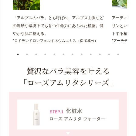
「アルプスのバラ」とも呼ばれ、アルプス山脈など
アーティチョ
の過酷な環境下でも育つ生命力にあふれた植物。健
リンという成
やかな肌に整える。
トする植物。
*ロドデンドロンフェルギネウムエキス（保湿成分）
*アーチチョ
贅沢なバラ美容を叶える
「ローズアムリタシリーズ」