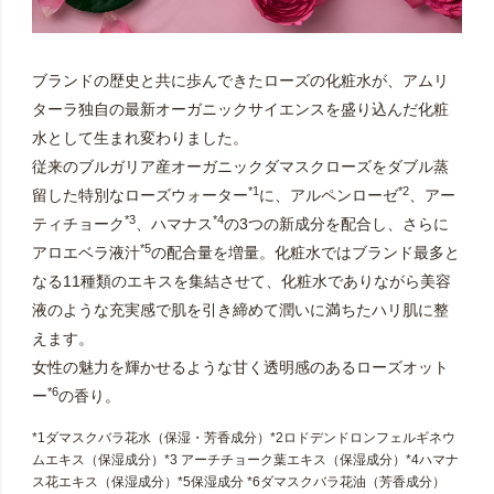
ブランドの歴史と共に歩んできたローズの化粧水が、アムリ
ターラ独自の最新オーガニックサイエンスを盛り込んだ化粧
水として生まれ変わりました。
従来のブルガリア産オーガニックダマスクローズをダブル蒸
*1
*2
留した特別なローズウォーター
に、アルペンローゼ
、アー
*3
*4
ティチョーク
、ハマナス
の3つの新成分を配合し、さらに
*5
アロエベラ液汁
の配合量を増量。化粧水ではブランド最多と
なる11種類のエキスを集結させて、化粧水でありながら美容
液のような充実感で肌を引き締めて潤いに満ちたハリ肌に整
えます。
女性の魅力を輝かせるような甘く透明感のあるローズオット
*6
ー
の香り。
*1ダマスクバラ花水（保湿・芳香成分）*2ロドデンドロンフェルギネウ
ムエキス（保湿成分）*3 アーチチョーク葉エキス（保湿成分）*4ハマナ
ス花エキス（保湿成分）*5保湿成分 *6ダマスクバラ花油（芳香成分）