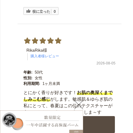
役に立った
0
RikaRika様
2026-08-05
年齢:
50代
性別:
女性
利用期間:
1ヶ月未満
とにかく香りが好きです！
お肌の奥深くまで
しみこむ感じ
がします。敏感肌＆ゆらぎ肌の
私にとって、春夏はこの位のテクスチャーが
合ってます♪しばらくリピートしま～す
カートに入れる
役に立った
0