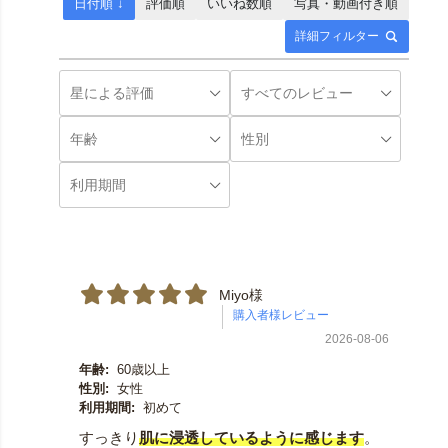
日付順 ↓
評価順
いいね数順
写真・動画付き順
詳細フィルター
Miyo様
2026-08-06
年齢:
60歳以上
性別:
女性
利用期間:
初めて
すっきり
肌に浸透しているように感じます
。