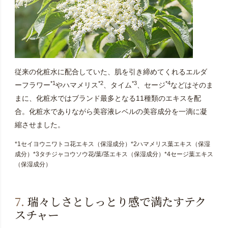
従来の化粧水に配合していた、肌を引き締めてくれるエルダ
*1
*2
*3
*4
ーフラワー
やハマメリス
、タイム
、セージ
などはそのま
まに、化粧水ではブランド最多となる11種類のエキスを配
合。化粧水でありながら美容液レベルの美容成分を一滴に凝
縮させました。
*1セイヨウニワトコ花エキス（保湿成分）*2ハマメリス葉エキス（保湿
成分）*3タチジャコウソウ花/葉/茎エキス（保湿成分）*4セージ葉エキス
（保湿成分）
7.
瑞々しさとしっとり感で満たすテク
スチャー