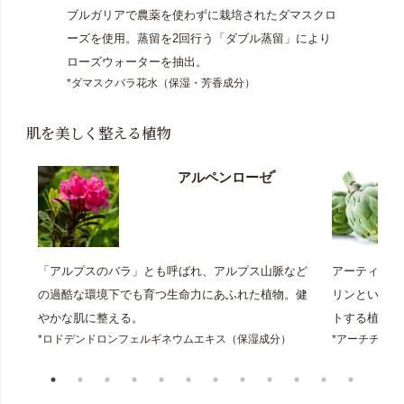
ブルガリアで農薬を使わずに栽培されたダマスクロ
ーズを使用。蒸留を2回行う「ダブル蒸留」により
ローズウォーターを抽出。
*ダマスクバラ花水（保湿・芳香成分）
肌を美しく整える植物
*
アルペンローゼ
「アルプスのバラ」とも呼ばれ、アルプス山脈など
アーティチョ
の過酷な環境下でも育つ生命力にあふれた植物。健
リンという成
やかな肌に整える。
トする植物。
*ロドデンドロンフェルギネウムエキス（保湿成分）
*アーチチョ