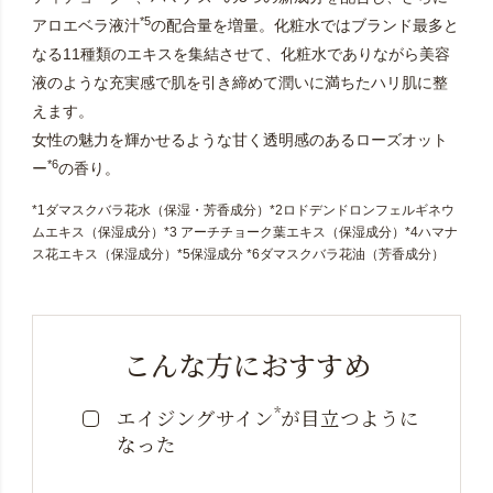
*5
アロエベラ液汁
の配合量を増量。化粧水ではブランド最多と
なる11種類のエキスを集結させて、化粧水でありながら美容
液のような充実感で肌を引き締めて潤いに満ちたハリ肌に整
えます。
女性の魅力を輝かせるような甘く透明感のあるローズオット
*6
ー
の香り。
*1ダマスクバラ花水（保湿・芳香成分）*2ロドデンドロンフェルギネウ
ムエキス（保湿成分）*3 アーチチョーク葉エキス（保湿成分）*4ハマナ
ス花エキス（保湿成分）*5保湿成分 *6ダマスクバラ花油（芳香成分）
こんな方におすすめ
*
エイジングサイン
が目立つように
なった