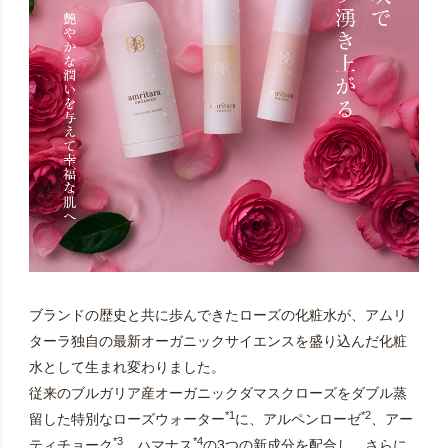
ブランドの歴史と共に歩んできたローズの化粧水が、アムリ
ターラ独自の最新オーガニックサイエンスを盛り込んだ化粧
水として生まれ変わりました。
従来のブルガリア産オーガニックダマスクローズをダブル蒸
*1
*2
留した特別なローズウォーター
に、アルペンローゼ
、アー
*3
*4
ティチョーク
、ハマナス
の3つの新成分を配合し、さらに