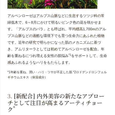
アルペンローゼはアルプス山脈などに生息するツツジ科の常
緑低木で、6～8月にかけて明るいピンク色の花を咲かせま
す。「アルプスのバラ」とも呼ばれ、平均標高1,700mのアル
プス山脈などの過酷な環境下でも育つ生命力にあふれた植物
です。近年の研究で明らかになった肌のメカニズムに基づ
き、アムリターラとしては初めてアルペンローゼを配合。年
*1
齢を重ねるにつれ増える女性の肌悩み
をサポートして、生命
感あふれるようなハリをもたらします。
*1年齢を重ね、潤い・ハリ・ツヤが不足した肌 *2ロドデンドロンフェル
ギネウムエキス（保湿成分）
3.
[新配合] 内外美容の新たなアプロー
チとして注目が高まるアーティチョー
*
ク