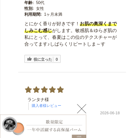
年齢:
50代
性別:
女性
利用期間:
1ヶ月未満
とにかく香りが好きです！
お肌の奥深くまで
しみこむ感じ
がします。敏感肌＆ゆらぎ肌の
私にとって、春夏はこの位のテクスチャーが
合ってます♪しばらくリピートしま～す
役に立った
0
ランタナ様
2026-06-18
年齢:
60歳以上
性別:
女性
利用期間:
初めて