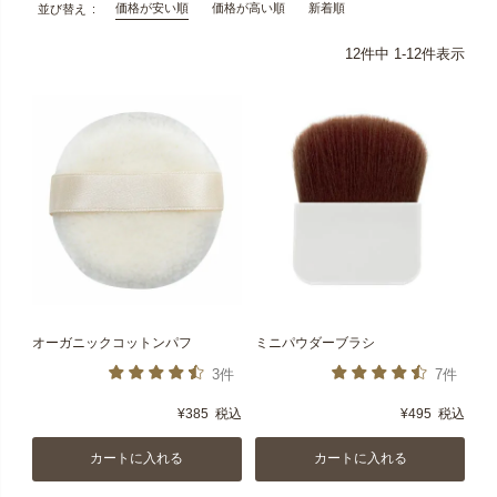
価格が安い順
価格が高い順
新着順
並び替え
12
件中
1
-
12
件表示
オーガニックコットンパフ
ミニパウダーブラシ
3件
7件
¥
385
税込
¥
495
税込
カートに入れる
カートに入れる