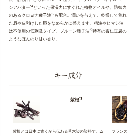
*4
シアバター
といった保湿力にすぐれた植物オイルや、防御力
*2
のあるクロヨナ種子油
も配合。潤いを与えて、乾燥して荒れ
た唇や皮剥けした唇をなめらかに整えます。精油やヒマシ油
*2
は不使用の低刺激タイプ。プルーン種子油
特有の杏仁豆腐の
ようなほんのり甘い香り。
キー成分
*1
紫根
紫根とは日本に古くから伝わる草木染の染料で、ム
フランスのガ