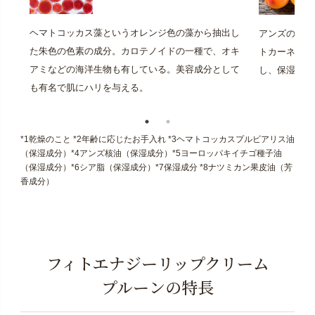
ヘマトコッカス藻というオレンジ色の藻から抽出し
アンズの種子
た朱色の色素の成分。カロテノイドの一種で、オキ
トカーネルオ
アミなどの海洋生物も有している。美容成分として
し、保湿力に
も有名で肌にハリを与える。
*1乾燥のこと *2年齢に応じたお手入れ *3ヘマトコッカスプルビアリス油
（保湿成分）*4アンズ核油（保湿成分）*5ヨーロッパキイチゴ種子油
（保湿成分）*6シア脂（保湿成分）*7保湿成分 *8ナツミカン果皮油（芳
香成分）
フィトエナジーリップクリーム
プルーンの特長