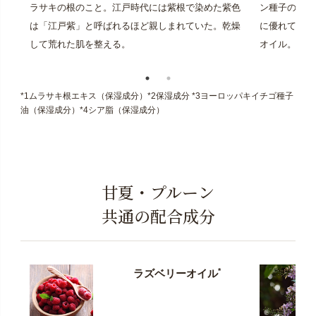
ラサキの根のこと。江戸時代には紫根で染めた紫色
ン種子の珍し
は「江戸紫」と呼ばれるほど親しまれていた。乾燥
に優れている
して荒れた肌を整える。
オイル。
*1ムラサキ根エキス（保湿成分）*2保湿成分 *3ヨーロッパキイチゴ種子
油（保湿成分）*4シア脂（保湿成分）
甘夏・プルーン
共通の配合成分
*
ラズベリーオイル