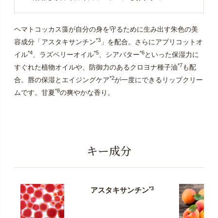
ヘマトコッカス藻が自分の身を守るために生み出す朱色の美
*3
容成分「アスタキサンチン
」を配合。さらにアプリコットオ
*4
*5
*6
イル
、ラズベリーオイル
、シアバター
といった保湿力に
*7
すぐれた植物オイルや、防御力のあるクロヨナ種子油
も配
*2
合。唇の保湿とエイジングケア
が一度にできるリップクリー
*8
ムです。甘夏
の爽やかな香り。
キー成分
*3
アスタキサンチン