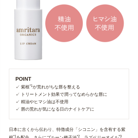
POINT
*1
✓ 紫根
が荒れがちな唇を整える
✓ トリートメント効果で潤ってなめらかな唇に
✓ 精油やヒマシ油は不使用
✓ 唇の荒れが気になる日のナイトケアに
日本に古くから伝わり、特徴成分「シコニン」を含有する紫
*1
*2
*3
根
を配合。さらにプルーン種子油
、ラズベリーオイル
、