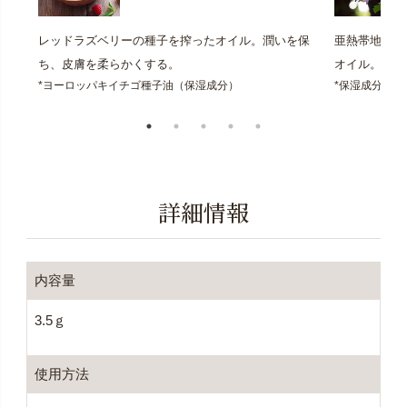
レッドラズベリーの種子を搾ったオイル。潤いを保
亜熱帯地域に
ち、皮膚を柔らかくする。
オイル。イン
*ヨーロッパキイチゴ種子油（保湿成分）
*保湿成分
詳細情報
内容量
3.5ｇ
使用方法