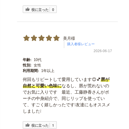
役に立った
0
美月様
2026-06-17
年齢:
10代
性別:
女性
利用期間:
1年以上
何回もリピートして愛用しています😊💕
唇が
自然と可愛い色味に
なるし、唇が荒れないの
でお気に入りです 最近、工藤静香さんがポ
ーチの中身紹介で、同じリップを使ってい
て、すごく嬉しかったです❕友達にもオススメ
しました❕
役に立った
1