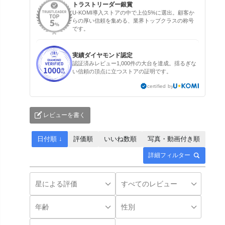
トラストリーダー銀賞
U-KOMI導入ストアの中で上位5%に選出。顧客か
らの厚い信頼を集める、業界トップクラスの称号
です。
実績ダイヤモンド認定
認証済みレビュー1,000件の大台を達成。揺るぎな
い信頼の頂点に立つストアの証明です。
certified by
レビューを書く
日付順 ↓
評価順
いいね数順
写真・動画付き順
詳細フィルター