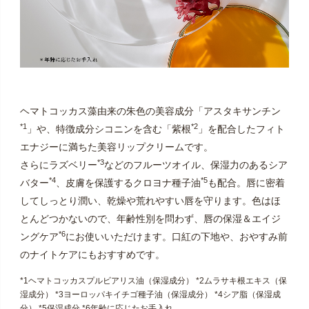
ヘマトコッカス藻由来の朱色の美容成分「アスタキサンチン
*1
*2
」や、特徴成分シコニンを含む「紫根
」を配合したフィト
エナジーに満ちた美容リップクリームです。
*3
さらにラズベリー
などのフルーツオイル、保湿力のあるシア
*4
*5
バター
、皮膚を保護するクロヨナ種子油
も配合。唇に密着
してしっとり潤い、乾燥や荒れやすい唇を守ります。色はほ
とんどつかないので、年齢性別を問わず、唇の保湿＆エイジ
*6
ングケア
にお使いいただけます。口紅の下地や、おやすみ前
のナイトケアにもおすすめです。
*1ヘマトコッカスプルビアリス油（保湿成分） *2ムラサキ根エキス（保
湿成分） *3ヨーロッパキイチゴ種子油（保湿成分） *4シア脂（保湿成
分） *5保湿成分 *6年齢に応じたお手入れ