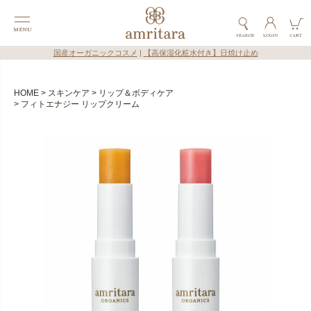
国産オーガニックコスメ
|
【高保湿化粧水付き】日焼け止め
HOME
スキンケア
リップ＆ボディケア
フィトエナジー リップクリーム