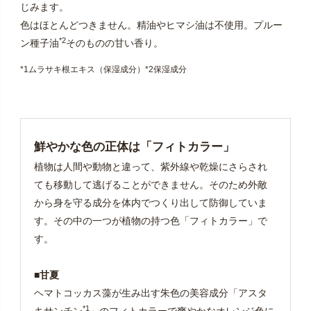
じみます。
色はほとんどつきません。精油やヒマシ油は不使用。
プルー
*2
ン種子油
そのものの甘い香り。
*1ムラサキ根エキス（保湿成分）*2保湿成分
鮮やかな色の正体は「フィトカラー」
植物は人間や動物と違って、紫外線や乾燥にさらされ
ても移動して逃げることができません。そのため外敵
から身を守る成分を体内でつくり出して防御していま
す。その中の一つが植物の持つ色「フィトカラー」で
す。
■甘夏
ヘマトコッカス藻が生み出す朱色の美容成分「アスタ
*1