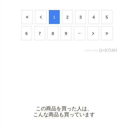
​1
​2
​3
​4
​5
​6
​7
​8
​9
この商品を買った人は、
こんな商品も買っています