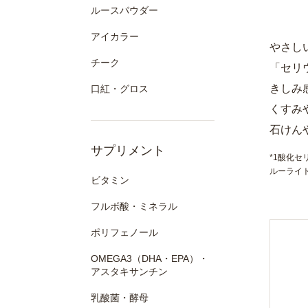
ルースパウダー
アイカラー
やさし
チーク
「セリ
きしみ
口紅・グロス
くすみ
石けん
サプリメント
*1酸化セ
ルーライト
ビタミン
フルボ酸・ミネラル
ポリフェノール
OMEGA3（DHA・EPA）・
アスタキサンチン
乳酸菌・酵母