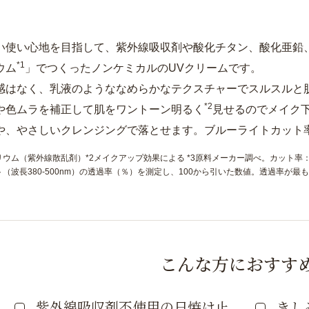
い使い心地を目指して、紫外線吸収剤や酸化チタン、酸化亜鉛
*1
ウム
」でつくったノンケミカルのUVクリームです。
感はなく、乳液のようななめらかなテクスチャーでスルスルと
*2
や色ムラを補正して肌をワントーン明るく
見せるのでメイク
や、やさしいクレンジングで落とせます。ブルーライトカット率
リウム（紫外線散乱剤）*2メイクアップ効果による *3原料メーカー調べ。カット率
（波長380-500nm）の透過率（％）を測定し、100から引いた数値。透過率が最も
こんな方におすす
紫外線吸収剤不使用の日焼け止
きし