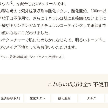
*1
リウム
」を配合したUVクリームです。
影響を考えて紫外線吸収剤や酸化チタン、酸化亜鉛、100nm以
ノ粒子は不使用で、さらにミネラルは肌に直接触れないように
ン酸やキサンタンガムでナチュラルコーティングして細部まで
い使い心地にこだわりました。
*2
いテクスチャーで肌になめらかになじんで、明るいトーン
に
のでメイク下地としてもお使いいただけます。
リウム（紫外線散乱剤）*2メイクアップ効果による
これらの成分は全て不使
紫外線吸収剤
酸化チタン
酸化亜鉛
タルク