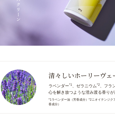
清々しいホーリーヴェ
*1
*2
ラベンダー
、ゼラニウム
、フラ
心を解き放つような澄み渡る香りが
*1ラベンダー油（芳香成分）*2ニオイテンジク
香成分）