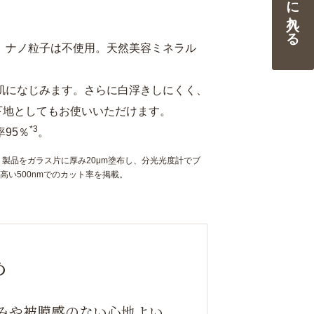
カートに入れる
、ナノ粒子は不使用。天然美容ミネラル
肌になじみます。さらに白浮きしにくく、
下地としてもお使いいただけます。
*3
95％
。
：製品をガラス片に厚み20μm塗布し、分光光度計でブ
高い500nmでのカット率を掲載。
め
みや被膜感のない心地よい