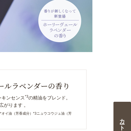
ール
ラベンダーの香り
*3
ンキンセンス
の精油をブレンド。
広がります 。
アオイ油（芳香成分）*3ニュウコウジュ油（芳