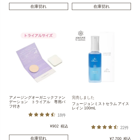
在庫切れ
在庫切れ
アメージングオーガニックファン
完売しました
デーション トライアル 専用パ
フュージョンミストセラム アイス
フ付き
レイン 100mL
18件
¥
902
税込
22件
在庫切れ
¥
7,700
税込