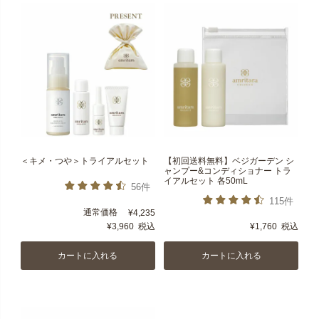
＜キメ・つや＞トライアルセット
【初回送料無料】ベジガーデン シ
ャンプー&コンディショナー トラ
イアルセット 各50mL
56件
115件
通常価格
¥
4,235
¥
3,960
税込
¥
1,760
税込
カートに入れる
カートに入れる