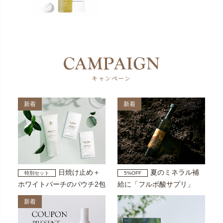
キャンペーン
新着
新着
日焼け止め＋
夏のミネラル補
特別セット
5%OFF
ホワイトバーチのパウチ2包
給に「フルボ酸サプリ」
新着