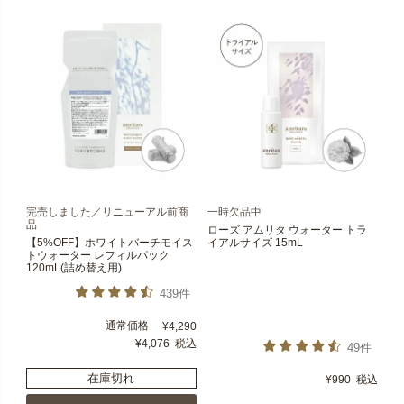
完売しました／リニューアル前商
一時欠品中
品
ローズ アムリタ ウォーター トラ
【5%OFF】ホワイトバーチモイス
イアルサイズ 15mL
トウォーター レフィルパック
120mL(詰め替え用)
439件
通常価格
¥
4,290
¥
4,076
税込
49件
在庫切れ
¥
990
税込