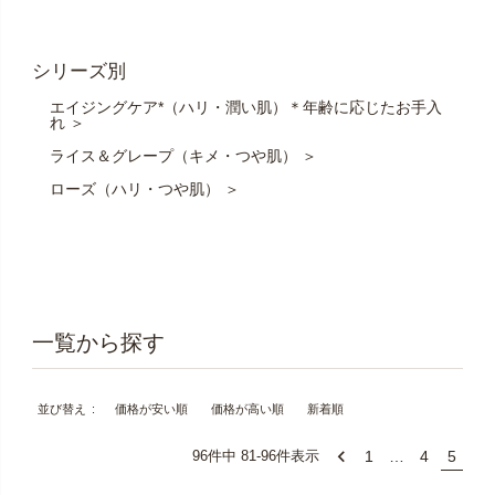
シリーズ別
エイジングケア*（ハリ・潤い肌）＊年齢に応じたお手入
れ ＞
ライス＆グレープ（キメ・つや肌） ＞
ローズ（ハリ・つや肌） ＞
価格が安い順
価格が高い順
新着順
並び替え
1
…
4
5
96
件中
81
-
96
件表示