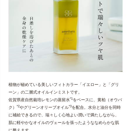
植物が秘めている美しいフィトカラー「イエロー」と「グリ
ーン」の二層式オイルインミストです。
*1
佐賀県産自然栽培レモンの蒸留水
をベースに、黄柏（オウバ
*2
*3
ク）
やグリーンオリーブオイル
を配合。水分と油分を同時
に補給できるので、瑞々しく心地よい潤いで満たしながら、
肌に軽やかなオイルのヴェールを張ったようななめらかな肌
に整えます。