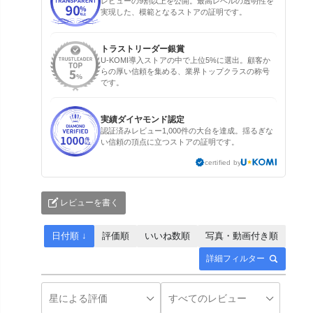
レビューの9割以上を公開。最高レベルの透明性を
実現した、模範となるストアの証明です。
トラストリーダー銀賞
U-KOMI導入ストアの中で上位5%に選出。顧客か
らの厚い信頼を集める、業界トップクラスの称号
です。
実績ダイヤモンド認定
認証済みレビュー1,000件の大台を達成。揺るぎな
い信頼の頂点に立つストアの証明です。
certified by
レビューを書く
日付順 ↓
評価順
いいね数順
写真・動画付き順
詳細フィルター