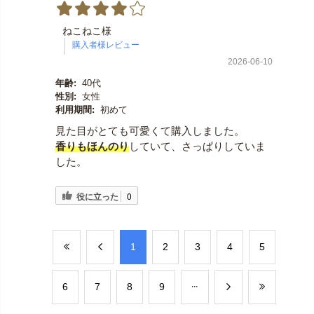
ねこねこ様
2026-06-10
年齢:
40代
性別:
女性
利用期間:
初めて
見た目がとても可愛くて購入しました。
香りもほんのり
していて、さっぱりしていま
した。
役に立った
0
​1
​2
​3
​4
​5
​6
​7
​8
​9