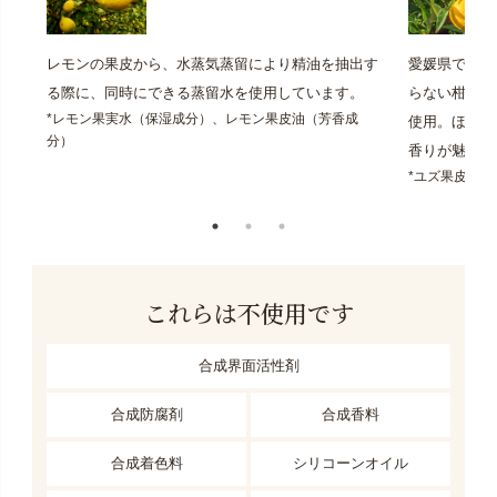
レモンの果皮から、水蒸気蒸留により精油を抽出す
愛媛県で40
る際に、同時にできる蒸留水を使用しています。
らない柑橘作
*レモン果実水（保湿成分）、レモン果皮油（芳香成
使用。ほのか
分）
香りが魅力で
*ユズ果皮油
これらは不使用です
合成界面活性剤
合成防腐剤
合成香料
合成着色料
シリコーンオイル