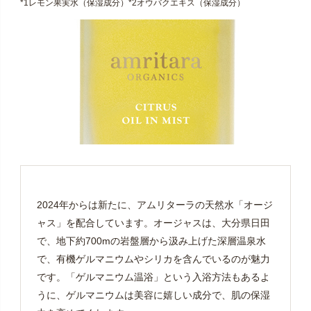
*1レモン果実水（保湿成分）*2オウバクエキス（保湿成分）
2024年からは新たに、アムリターラの天然水「オージ
ャス」を配合しています。オージャスは、大分県日田
で、地下約700mの岩盤層から汲み上げた深層温泉水
で、有機ゲルマニウムやシリカを含んでいるのが魅力
です。「ゲルマニウム温浴」という入浴方法もあるよ
うに、ゲルマニウムは美容に嬉しい成分で、肌の保湿