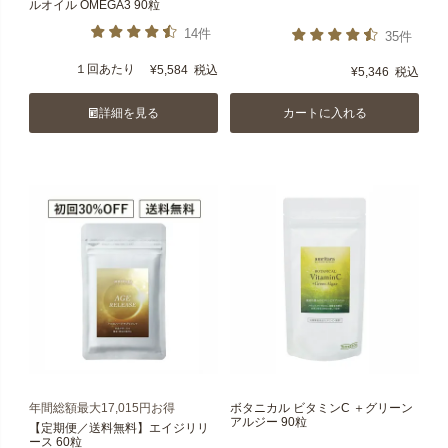
ルオイル OMEGA3 90粒
14件
35件
１回あたり
¥
5,584
税込
¥
5,346
税込
詳細を見る
カートに入れる
年間総額最大17,015円お得
ボタニカル ビタミンC ＋グリーン
アルジー 90粒
【定期便／送料無料】エイジリリ
ース 60粒