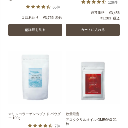
129件
66件
通常価格
¥
3,456
１回あたり
¥
3,756
税込
¥
3,283
税込
詳細を見る
カートに入れる
マリンコラーゲンペプチド パウダ
数量限定
ー 100g
アスタクリルオイル OMEGA3 21
粒
7件