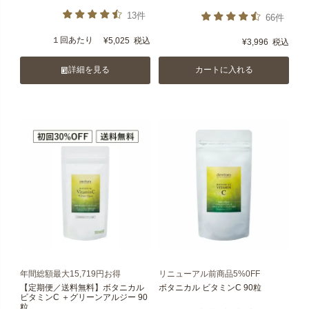
13件
66件
１回あたり
¥
5,025
税込
¥
3,996
税込
詳細を見る
カートに入れる
年間総額最大15,719円お得
リニューアル前商品5%0FF
【定期便／送料無料】ボタニカル
ボタニカル ビタミンC 90粒
ビタミンC ＋グリーンアルジー 90
粒