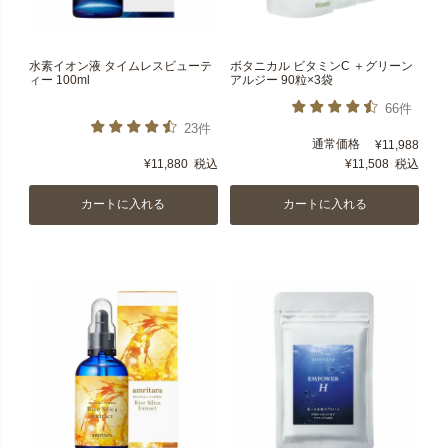
水素イオン液 タイムレスビューテ
ボタニカル ビタミンC ＋グリーン
ィー 100ml
アルジー 90粒×3袋
66件
23件
通常価格
¥
11,988
¥
11,880
税込
¥
11,508
税込
カートに入れる
カートに入れる