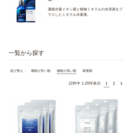
ー
濃縮水素イオン液と植物ミネラルの水溶液をプ
ラスしたミネラル水素液。
価格が安い順
価格が高い順
新着順
並び替え
1
2
22
件中
1
-
20
件表示