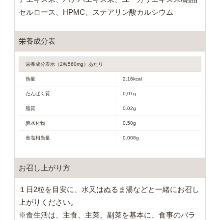
セルロース、HPMC、ステアリン酸カルシウム
栄養成分表
栄養成分表示（2粒560mg）あたり
熱量
2.16kcal
たんぱく質
0,01g
脂質
0.02g
炭水化物
0,50g
食塩相当量
0.008g
お召し上がり方
１日2粒を目安に、水又はぬるま湯などと一緒にお召し
上がりください。
※食生活は、主食、主菜、副菜を基本に、食事のバラ