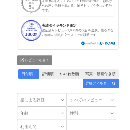
U-KOMI導入ストアの中で上位5%に選出。顧客か
らの厚い信頼を集める、業界トップクラスの称号
です。
実績ダイヤモンド認定
認証済みレビュー1,000件の大台を達成。揺るぎな
い信頼の頂点に立つストアの証明です。
certified by
レビューを書く
日付順 ↓
評価順
いいね数順
写真・動画付き順
詳細フィルター