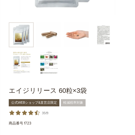
エイジリリース 60粒×3袋
公式WEBショップ&直営店限定
軽減税率対象
35件
商品番号
f723