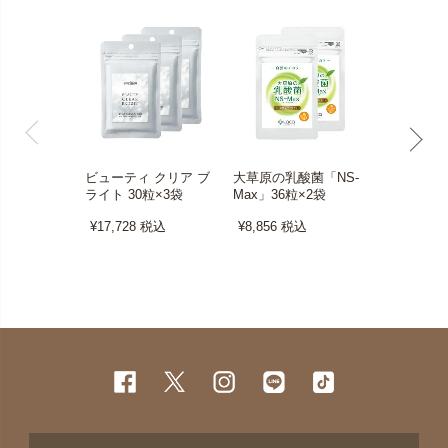
ビューティ クリア ブ
大草原の乳酸菌「NS-
ボタニカル
ライト 30粒×3袋
Max」36粒×2袋
＋グリーン
0粒×3袋
¥17,728
税込
¥8,856
税込
¥11,508
税