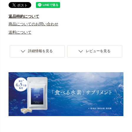
し込みください。
※解約のご連絡がない場合、5回目以降も継続してお届け
返品特約について
いたします。
商品についてのお問い合わせ
送料について
※お一人様最大3袋までお申し込みいただけますが、初回
限定の割引価格はお一人様一回限りとなっておりま
す。
詳細情報を見る
レビューを見る
※お支払いはクレジットカードのみとなっております。
万一「クレジットカードエラー」が生じた場合でも、
該当月の解約は承っておりませんので、未決済分のみ
指定口座へご入金いただいております。予めご了承く
ださい。
※システム上、定期便商品と通常商品を一緒にご購入い
ただくことや、一緒にお届けすることができません。
予めご了承ください。
※商品はポスト投函の「メール便」でのお届けになりま