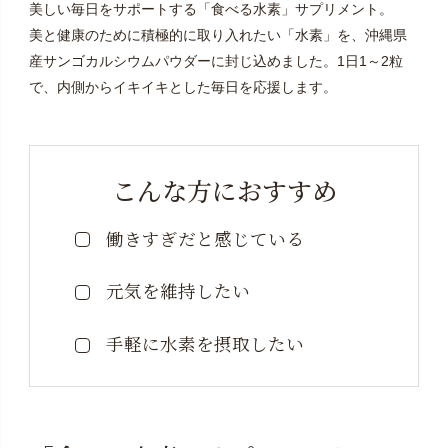
美しい毎日をサポートする「食べる水素」サプリメント。
す。ポスト投函口が小さい場合、対面にてお渡しにな
美と健康のために積極的に取り入れたい「水素」を、沖縄県
りますので、ご不在時には「不在通知」より直接配送
産サンゴカルシウムパウダーに封じ込めました。1日1～2粒
会社へ再配達をご依頼ください。お申し込みステップ
で、内側からイキイキとした毎日を応援します。
でご指定いただく「お届け日」は、当社からの「出荷
日の目安」となりご到着日ではございません。お届け
目安は1～３日ですが多少前後する場合もございます。
「出荷日」が休日にあたる場合や、連休等で込み合う
こんな方におすすめ
時期等に、余裕を持って早めに出荷する場合もござい
ます。また交通事情により多少遅れる場合がございま
働きすぎだと感じている
す。システムの都合上、お申し込み時に表示される
「時間指定枠」は、定期便ではご利用いただけませ
元気を維持したい
ん。予めご了承ください。
手軽に水素を摂取したい
※5回目以降のお休み（スキップ）・解約・出荷日・数量
の変更に関するご相談は、マイページ・お電話・お問
い合わせフォームにて承ります。直近のご配送分をお
受け取り後、次回「お届け日（出荷日）」の2週間前ま