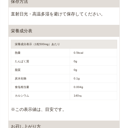
保存方法
直射日光・高温多湿を避けて保存してください。
栄養成分表
栄養成分表示（1粒500mg）あたり
熱量
0.5kcal
たんぱく質
0g
脂質
0g
炭水化物
0.1g
食塩相当量
0.004g
カルシウム
140㎎
※この表示値は、目安です。
お召し上がり方