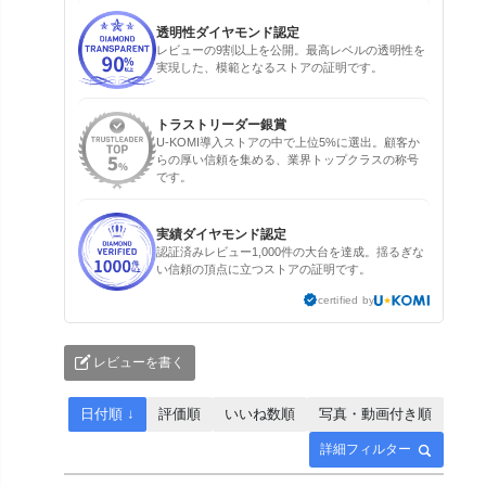
透明性ダイヤモンド認定
レビューの9割以上を公開。最高レベルの透明性を
実現した、模範となるストアの証明です。
トラストリーダー銀賞
U-KOMI導入ストアの中で上位5%に選出。顧客か
らの厚い信頼を集める、業界トップクラスの称号
です。
実績ダイヤモンド認定
認証済みレビュー1,000件の大台を達成。揺るぎな
い信頼の頂点に立つストアの証明です。
certified by
レビューを書く
日付順 ↓
評価順
いいね数順
写真・動画付き順
詳細フィルター