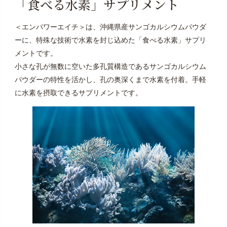
「食べる水素」サプリメント
でにお申し出ください。
※１定期便について複数のお届け先を設定することはで
＜エンパワーエイチ＞は、沖縄県産サンゴカルシウムパウダ
きません。
ーに、特殊な技術で水素を封じ込めた「食べる水素」サプリ
メントです。
※定期便お申し込み時に登録住所以外をお届け先にご設
小さな孔が無数に空いた多孔質構造であるサンゴカルシウム
定された場合は、マイページからは変更できないた
パウダーの特性を活かし、孔の奥深くまで水素を付着。手軽
め、「お問い合わせフォーム」より、住所変更をご依
に水素を摂取できるサプリメントです。
頼ください。
※定期便の配送完了後に「定期便ご購入」に応じたポイ
ントをお付けしておりますが、システムの都合上、ポ
イントをご利用できるのは、定期便以外のご注文時と
なります。