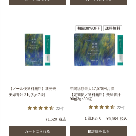
【メール便送料無料】新発売
年間総額最大17,578円お得
美緑青汁 21g[3g×7袋]
【定期便／送料無料】美緑青汁
90g[3g×30袋]
22件
22件
１回あたり
¥
5,584
税込
¥
1,620
税込
カートに入れる
詳細を見る