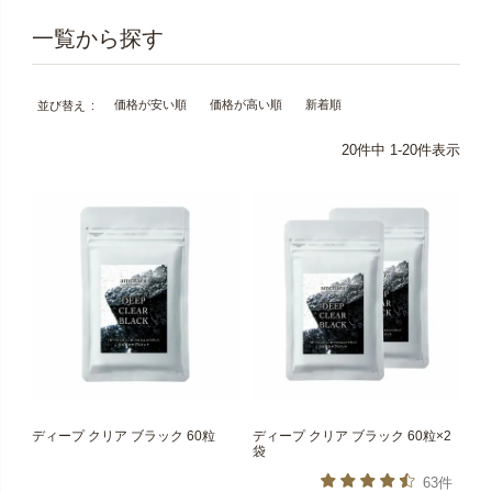
価格が安い順
価格が高い順
新着順
並び替え
20
件中
1
-
20
件表示
ディープ クリア ブラック 60粒
ディープ クリア ブラック 60粒×2
袋
63件