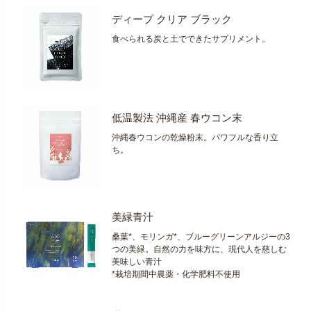
ディープ クリア ブラック
食べられる炭と土でできたサプリメント。
低温製法 沖縄産 春ウコン末
沖縄春ウコンの乾燥粉末。パワフルな香り立
ち。
美緑青汁
桑葉*、モリンガ*、ブルーグリーンアルジーの3
つの美緑。自然の力を味方に、現代人を慈しむ
美味しい青汁
*栽培期間中農薬・化学肥料不使用