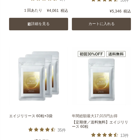
35件
１回あたり
¥
4,061
税込
¥
5,346
税込
詳細を見る
カートに入れる
エイジリリース 60粒×3袋
年間総額最大17,015円お得
【定期便／送料無料】エイジリリ
ース 60粒
35件
13件