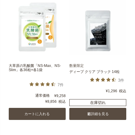
大草原の乳酸菌「NS-Max、NS-
数量限定
Slim」各36粒×各1袋
ディープ クリア ブラック 14粒
3件
7件
¥
1,296
税込
通常価格
¥
9,258
¥
8,856
税込
在庫切れ
カートに入れる
詳細を見る