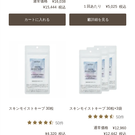
通常価格
¥
16,038
１回あたり
¥
5,025
税込
¥
15,444
税込
カートに入れる
詳細を見る
スキンモイストキープ 30粒
スキンモイストキープ 30粒×3袋
50件
50件
通常価格
¥
12,960
¥
4,320
税込
¥
12,442
税込