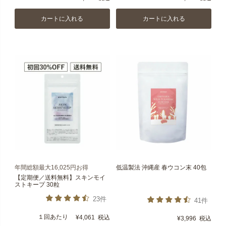
カートに入れる
カートに入れる
年間総額最大16,025円お得
低温製法 沖縄産 春ウコン末 40包
【定期便／送料無料】スキンモイ
ストキープ 30粒
23件
41件
１回あたり
¥
4,061
税込
¥
3,996
税込