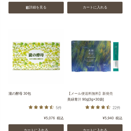
詳細を見る
カートに入れる
瀧の酵母 30包
【メール便送料無料】新発売
美緑青汁 90g[3g×30袋]
5件
22件
¥
5,076
税込
¥
5,940
税込
カートに入れる
カートに入れる