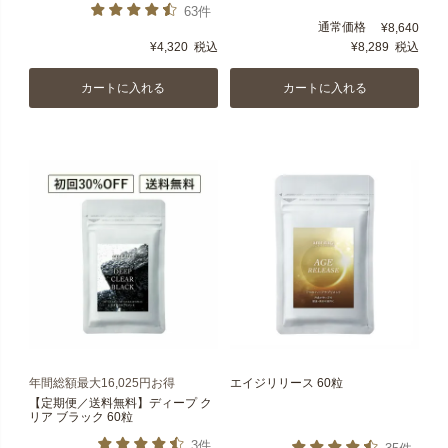
63件
通常価格
¥
8,640
¥
4,320
税込
¥
8,289
税込
カートに入れる
カートに入れる
年間総額最大16,025円お得
エイジリリース 60粒
【定期便／送料無料】ディープ ク
リア ブラック 60粒
3件