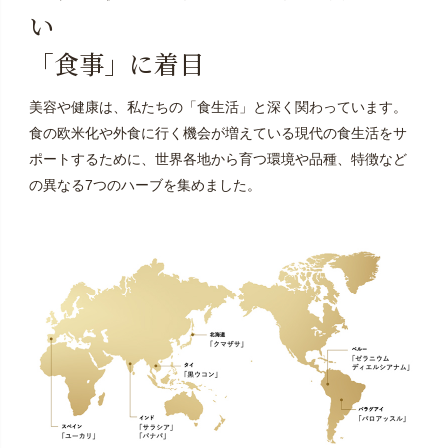
「出荷日」が休日にあたる場合や、連休等で込み合う
い
時期等に、余裕を持って早めに出荷する場合もござい
「食事」に着目
ます。また交通事情により多少遅れる場合がございま
す。システムの都合上、お申し込み時に表示される
「時間指定枠」は、定期便ではご利用いただけませ
美容や健康は、私たちの「食生活」と深く関わっています。
ん。予めご了承ください。
食の欧米化や外食に行く機会が増えている現代の食生活をサ
ポートするために、世界各地から育つ環境や品種、特徴など
※5回目以降のお休み（スキップ）・解約・出荷日・数量
の異なる7つのハーブを集めました。
の変更に関するご相談は、マイページ・お電話・お問
い合わせフォームにて承ります。直近のご配送分をお
受け取り後、次回「お届け日（出荷日）」の2週間前ま
でにお申し出ください。
※１定期便について複数のお届け先を設定することはで
きません。
※定期便お申し込み時に登録住所以外をお届け先にご設
定された場合は、マイページからは変更できないた
め、「お問い合わせフォーム」より、住所変更をご依