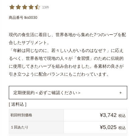
13件
商品番号
tks0030
現代の食生活に着目し、世界各地から集めた7つのハーブを配
合したサプリメント。
「年齢は同じなのに、若々しい人がいるのはなぜ？」に応え
るべく、世界各地で現地の人々が「食習慣」のために伝統的
に使用してきたハーブを組み合わせました。各素材の良さが
引き立つように配合バランスにもこだわっています。
定期便規約＜必ずご確認ください＞
送料込
1年定期購入いただくと、通常購入より17,015円お得に！
¥
3,742
（初回1,604円＋2回目以降321円×11ヶ月）＋（送料最大
初回特別価格
税込
990円×12ヶ月）
¥
5,025
１回あたり
税込