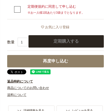
定期便は、その都度ご注文いただかなくても、お客様か
定期便規約に同意して申し込む
ら中止のご連絡をいただくまで毎月定期的に商品をお届
※お一人様1回あたり3袋までとなります。
けするサービスです。
通常価格から最大30％OFF・全国送料無料でお届けいた
お気に入り登録
します。
＜必ずご確認ください＞
定期購入する
※4回目のお届けが完了するまで数量の変更・解約はでき
ませんので、定期便お申し込み前にまずは通常購入い
再度申し込む
ただき、お体に合うかなどお試しいただいた上でお申
し込みください。
※解約のご連絡がない場合、5回目以降も継続してお届け
返品特約について
いたします。
商品についてのお問い合わせ
送料について
※お一人様最大3袋までお申し込みいただけますが、初回
限定の割引価格はお一人様一回限りとなっておりま
す。
詳細情報を見る
レビューを見る