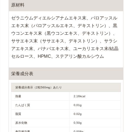
原材料
ゼラニウムディエルシアナムエキス末、パロアッスル
エキス末（パロアッスルエキス、デキストリン）、黒
ウコンエキス末（黒ウコンエキス、デキストリン）、
ササエキス末（ササエキス、デキストリン）、サラシ
アエキス末、バナバエキス末、ユーカリエキス末/結晶
セルロース、HPMC、ステアリン酸カルシウム
栄養成分表
栄養成分表示（2粒560mg）あたり
熱量
2.16kcal
たんぱく質
0,01g
脂質
0.02g
炭水化物
0,50g
食塩相当量
0.008g