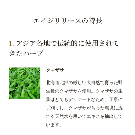
頼ください。
※定期便の配送完了後に「定期便ご購入」に応じたポイ
エイジリリースの特長
ントをお付けしておりますが、システムの都合上、ポ
イントをご利用できるのは、定期便以外のご注文時と
なります。
アジア各地で伝統的に使用されて
きたハーブ
クマザサ
北海道北部の厳しい大自然で育った野
生種のクマザサを使用。クマザサの生
葉はとてもデリケートなため、丁寧に
手刈りし、クマザサが育った環境に流
れる天然水を用いてエキスを抽出して
います。