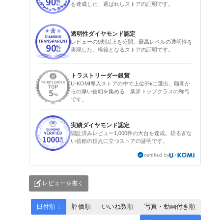
を達成した、選ばれしストアの証明です。
透明性ダイヤモンド認定
レビューの9割以上を公開。最高レベルの透明性を
実現した、模範となるストアの証明です。
トラストリーダー銀賞
U-KOMI導入ストアの中で上位5%に選出。顧客か
らの厚い信頼を集める、業界トップクラスの称号
です。
実績ダイヤモンド認定
認証済みレビュー1,000件の大台を達成。揺るぎな
い信頼の頂点に立つストアの証明です。
certified by
レビューを書く
日付順 ↓
評価順
いいね数順
写真・動画付き順