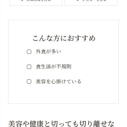
※お支払いはクレジットカードとamazon payのみとなっ
ております。万一「クレジットカードエラー」が生じ
た場合でも、該当月の解約は承っておりませんので、
未決済分のみ指定口座へご入金いただいております。
こんな方におすすめ
予めご了承ください。
外食が多い
※システム上、定期便商品と通常商品を一緒にご購入い
ただくことや、一緒にお届けすることができません。
予めご了承ください。
食生活が不規則
※商品はポスト投函の「メール便」でのお届けになりま
美容を心掛けている
す。ポスト投函口が小さい場合、対面にてお渡しにな
りますので、ご不在時には「不在通知」より直接配送
会社へ再配達をご依頼ください。お申し込みステップ
でご指定いただく「お届け日」は、当社からの「出荷
日の目安」となりご到着日ではございません。お届け
目安は1～３日ですが多少前後する場合もございます。
美容や健康と切っても切り離せな