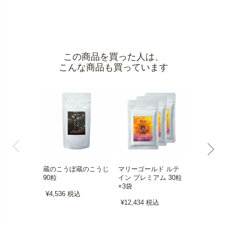
この商品を買った人は、
こんな商品も買っています
蔵のこうぼ蔵のこうじ
マリーゴールド ルテ
大草原の乳
90粒
イン プレミアム 30粒
Max」36粒
×3袋
¥4,536
税込
¥8,856
税
¥12,434
税込