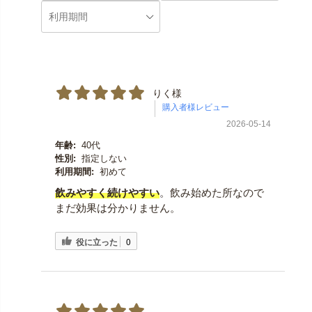
りく様
2026-05-14
年齢:
40代
性別:
指定しない
利用期間:
初めて
飲みやすく続けやすい
。飲み始めた所なので
まだ効果は分かりません。
役に立った
0