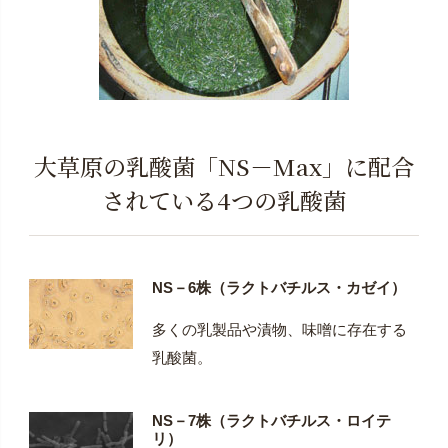
大草原の乳酸菌「NS－Max」に配合
されている4つの乳酸菌
NS－6株（ラクトバチルス・カゼイ）
多くの乳製品や漬物、味噌に存在する
乳酸菌。
NS－7株（ラクトバチルス・ロイテ
リ）