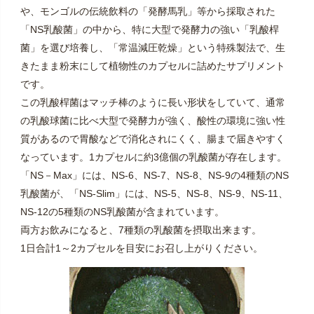
や、モンゴルの伝統飲料の「発酵馬乳」等から採取された
「NS乳酸菌」の中から、特に大型で発酵力の強い「乳酸桿
菌」を選び培養し、「常温減圧乾燥」という特殊製法で、生
きたまま粉末にして植物性のカプセルに詰めたサプリメント
です。
この乳酸桿菌はマッチ棒のように長い形状をしていて、通常
の乳酸球菌に比べ大型で発酵力が強く、酸性の環境に強い性
質があるので胃酸などで消化されにくく、腸まで届きやすく
なっています。1カプセルに約3億個の乳酸菌が存在します。
「NS－Max」には、NS-6、NS-7、NS-8、NS-9の4種類のNS
乳酸菌が、「NS-Slim」には、NS-5、NS-8、NS-9、NS-11、
NS-12の5種類のNS乳酸菌が含まれています。
両方お飲みになると、7種類の乳酸菌を摂取出来ます。
1日合計1～2カプセルを目安にお召し上がりください。