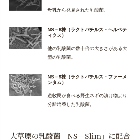
母乳から発見された乳酸菌。
NS－8株（ラクトバチルス・ヘルベテ
ィクス）
他の乳酸菌の数十倍の大きさがある大
型の乳酸菌。
NS－9株（ラクトバチルス・ファーメ
ンタム）
遊牧民が食べる野生ネギの漬け物より
分離培養した乳酸菌。
大草原の乳酸菌「NS－Slim」に配合