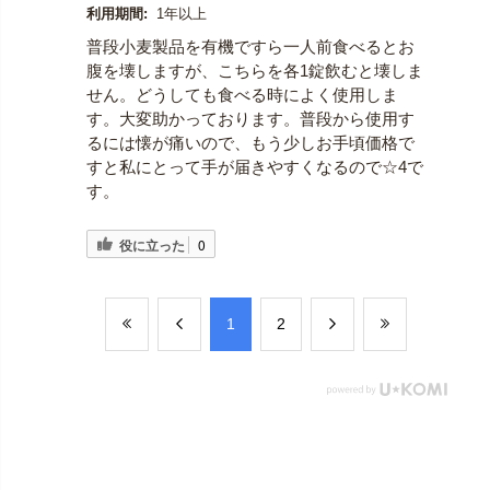
利用期間:
1年以上
普段小麦製品を有機ですら一人前食べるとお
腹を壊しますが、こちらを各1錠飲むと壊しま
せん。どうしても食べる時によく使用しま
す。大変助かっております。普段から使用す
るには懐が痛いので、もう少しお手頃価格で
すと私にとって手が届きやすくなるので☆4で
す。
役に立った
0
​1
​2