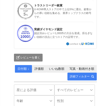
トラストリーダー銀賞
U-KOMI導入ストアの中で上位5%に選出。顧客か
らの厚い信頼を集める、業界トップクラスの称号
です。
実績ダイヤモンド認定
認証済みレビュー1,000件の大台を達成。揺るぎな
い信頼の頂点に立つストアの証明です。
certified by
レビューを書く
日付順 ↓
評価順
いいね数順
写真・動画付き順
詳細フィルター