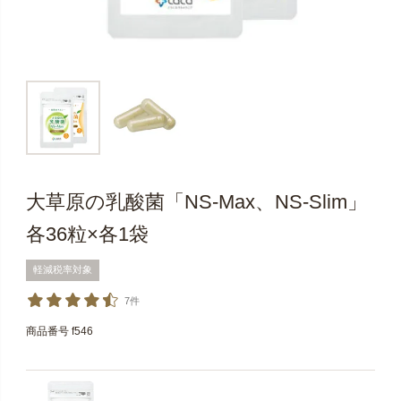
大草原の乳酸菌「NS-Max、NS-Slim」
各36粒×各1袋
軽減税率対象
7件
商品番号
f546