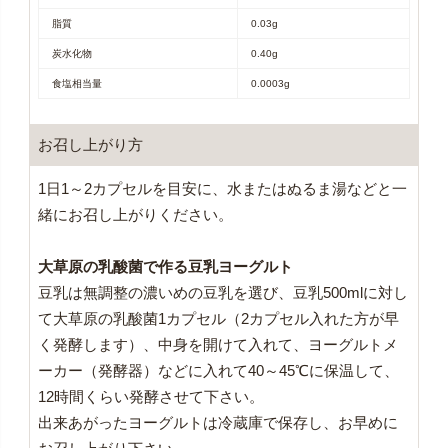
脂質
0.03g
炭水化物
0.40g
食塩相当量
0.0003g
お召し上がり方
1日1～2カプセルを目安に、水またはぬるま湯などと一
緒にお召し上がりください。
大草原の乳酸菌で作る豆乳ヨーグルト
豆乳は無調整の濃いめの豆乳を選び、豆乳500mlに対し
て大草原の乳酸菌1カプセル（2カプセル入れた方が早
く発酵します）、中身を開けて入れて、ヨーグルトメ
ーカー（発酵器）などに入れて40～45℃に保温して、
12時間くらい発酵させて下さい。
出来あがったヨーグルトは冷蔵庫で保存し、お早めに