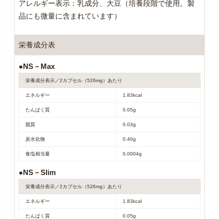
アレルギー表示：乳成分、大豆（培養段階で使用。製
品にも微量に含まれています）
栄養成分表
●NS－Max
栄養成分表示／2カプセル（526mg）あたり
エネルギー
1.83kcal
たんぱく質
0.05g
脂質
0.03g
炭水化物
0.40g
食塩相当量
0.0004g
●NS－Slim
栄養成分表示／2カプセル（526mg）あたり
エネルギー
1.83kcal
たんぱく質
0.05g