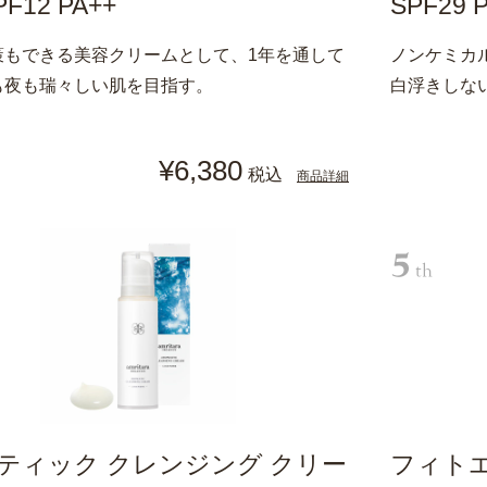
F12 PA++
SPF29 
策もできる美容クリームとして、1年を通して
ノンケミカ
も夜も瑞々しい肌を目指す。
白浮きしな
¥6,380
税込
商品詳細
ティック クレンジング クリー
フィト