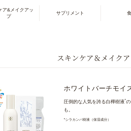
ケア&メイクアッ
サプリメント
プ
スキンケア＆メイクア
ホワイトバーチモイ
*
圧倒的な人気を誇る白樺樹液
の
も。
*シラカンバ樹液（保湿成分）