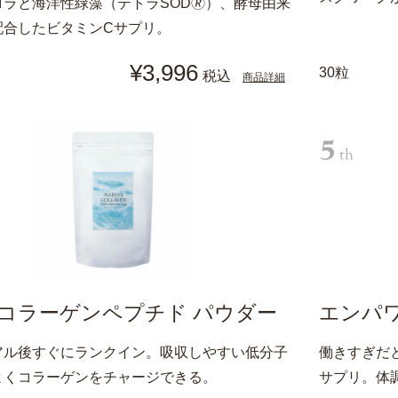
ラと海洋性緑藻（テトラSOD🄬）、酵母由来
配合したビタミンCサプリ。
¥3,996
30粒
税込
商品詳細
コラーゲンペプチド パウダー
エンパ
アル後すぐにランクイン。吸収しやすい低分子
働きすぎだ
よくコラーゲンをチャージできる。
サプリ。体