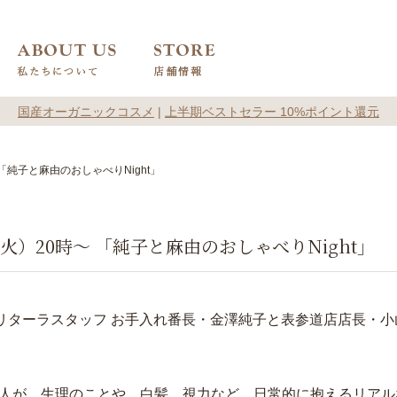
国産オーガニックコスメ
|
上半期ベストセラー 10%ポイント還元
「純子と麻由のおしゃべりNight」
火）20時～ 「純子と麻由のおしゃべりNight」
ムリターラスタッフ お手入れ番長・金澤純子と表参道店店長・
人が、生理のことや、白髪、視力など、日常的に抱えるリアル