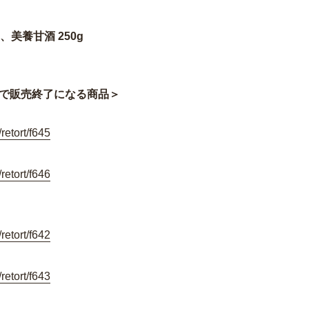
g、美養甘酒 250g
で販売終了になる商品＞
retort/f645
retort/f646
retort/f642
retort/f643