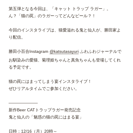
第五弾となる今回は、「キャット トラップ ラガー」。
ん？「猫の罠」のラガーってどんなビール？！
今回のインスタライブは、猫愛溢れる鬼と仙人が、勝田家よ
り配信。
勝田小百合Instagram
@katsutasayuri
ふわふわジャーナルで
お馴染みの愛猫、菊理姫ちゃんと真魚ちゃんも登場してくれ
る予定です。
猫の罠にはまってしまう宴インスタライブ！
ぜひリアルタイムでご参加ください。
———————
新作Beer CATトラップラガー発売記念
鬼と仙人の「魅惑の猫の罠にはまる宴」
日時：12/16（月）20時～