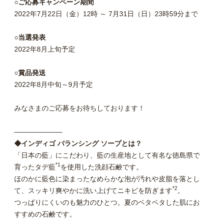
○ご応募キャンペーン期間
2022年7月22日（金）12時 ～ 7月31日（日）23時59分まで
○当選発表
2022年8月上旬予定
○賞品発送
2022年8月中旬～9月予定
みなさまのご応募をお待ちしております！
―――――――
◆インディゴ バランシング ソープとは？
「日本の藍」にこだわり、藍の生産地として有名な徳島県で
*1
育ったタデ藍
を使用した洗顔石鹸です。
ほのかに藍色に染まったなめらかな泡が汚れや皮脂を落とし
*2
て、スッキリ爽やかに洗い上げてニキビを防ぎます
。
つっぱりにくいのも魅力のひとつ。夏のベタベタした肌にお
すすめの石鹸です。