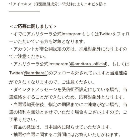
*1アイエキス（保湿整肌成分）*2洗浄によりニキビを防ぐ
―――――――
＜ご応募に関しまして＞
・すでにアムリターラ公式InstagramもしくはTwitterをフォロ
ーいただいている方も対象となります。
・アカウントが非公開設定の方は、抽選対象外になりますの
でご注意ください。
・アムリターラ公式Instagram(
@amritara_official
)、もしくは
Twitter(
@amritara1
)のフォローを外されていますと当選連絡
ができなくなりますので、ご注意ください。
・ダイレクトメッセージを受信拒否設定にしている場合、当
選連絡をすることができないため、応募対象外となります。
・当選通知受信後、指定の期限までにご連絡がない場合、当
選の権利を無効とさせていただく場合もございますので、ご
了承ください。
・賞品の発送は、日本国内に限らせていただきます。
・抽選や当選に関するご質問にはお答えいたしかねます。