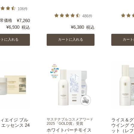
106件
486件
常価格
¥
7,260
¥
6,930
¥
6,380
税込
税込
ートに入れる
カートに入れる
カート
ィエイジ ブル
サステナブルコスメアワード
ライス＆グ
2025「GOLD賞」受賞
 エッセンス 24
ウイング 
ホワイトバーチモイス
ット（レフ