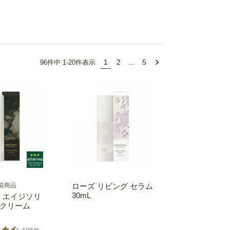
1
2
…
5
96
件中
1
-
20
件表示
前商品
ローズ リビング セラム
30mL
F】エイジソリ
クリーム