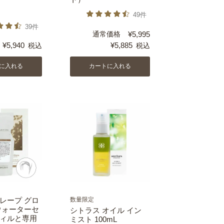
49件
39件
通常価格
¥
5,995
¥
5,940
¥
5,885
税込
税込
に入れる
カートに入れる
レープ グロ
数量限定
ウォーターセ
シトラス オイル イン
ィルと専用
ミスト 100mL