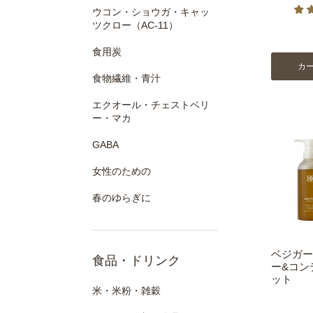
ウコン・ショウガ・キャッ
ツクロー（AC-11）
食用炭
カ
食物繊維・青汁
エクオール・チェストベリ
ー・マカ
GABA
女性のための
春のゆらぎに
ベジガー
食品・ドリンク
ー&コン
ット
米・米粉・雑穀