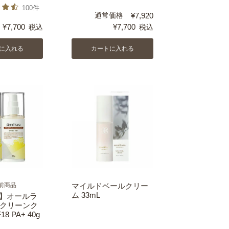
100件
通常価格
¥
7,920
¥
7,700
¥
7,700
税込
税込
に入れる
カートに入れる
前商品
マイルドベールクリー
ム 33mL
F】オールラ
クリーンク
8 PA+ 40g