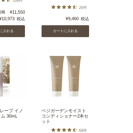
108件
26件
価格
¥
11,550
¥
10,973
¥
9,460
税込
税込
に入れる
カートに入れる
レープ イノ
ベジガーデンモイスト
ム 30mL
コンディショナー2本セ
ット
68件