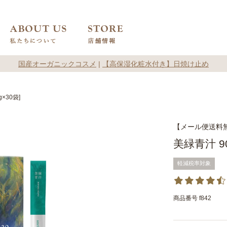
国産オーガニックコスメ
|
【高保湿化粧水付き】日焼け止め
g×30袋]
【メール便送料
美緑青汁 90
軽減税率対象
商品番号
f842