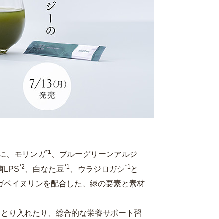
*1
に、モリンガ
、ブルーグリーンアルジ
*2
*1
*1
LPS
、白なた豆
、ウラジロガシ
と
ガベイヌリンを配合した、緑の要素と素材
てとり入れたり、総合的な栄養サポート習