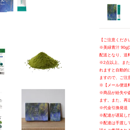
【ご注意くださ
※美緑青汁 90g
配送となり、送
※2点以上、ま
れますと自動的に
ますので、ご注
※【メール便送
※商品が紛失や
ます。また、再
※代金引換発送
※配達が遅延し
※配達は手渡し