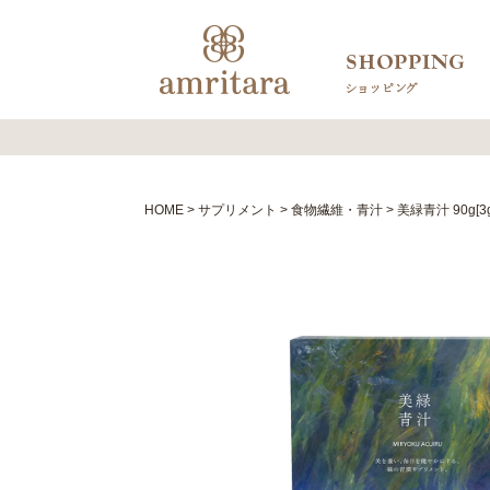
HOME
サプリメント
食物繊維・青汁
美緑青汁 90g[3