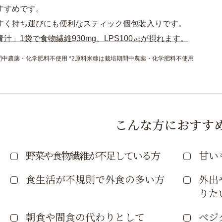
すすめです。
すく持ち運びにも便利なスティック個包装入りです。
汁」1袋で食物繊維930mg、LPS100㎍が摂れます。
間中農薬・化学肥料不使用 *2原料米糠は栽培期間中農薬・化学肥料不使用
こんな方におすす
野菜や食物繊維が不足している方
甘い
食生活が不規則で外食の多い方
外出
りた
朝食や間食の代わりとして
ベジ