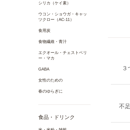
シリカ（ケイ素）
ウコン・ショウガ・キャッ
ツクロー（AC-11）
食用炭
食物繊維・青汁
エクオール・チェストベリ
ー・マカ
３
GABA
女性のための
春のゆらぎに
不
食品・ドリンク
米・米粉・雑穀