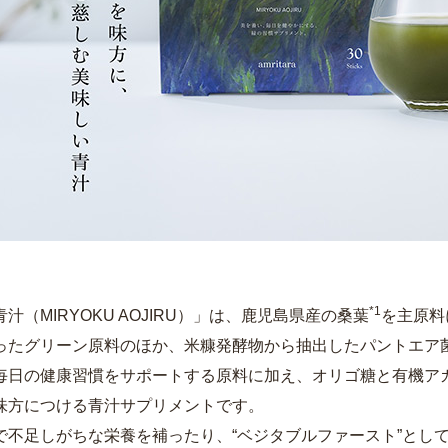
*1
汁（MIRYOKU AOJIRU）」は、鹿児島県産の桑葉
を主原料
ったグリーン原料のほか、米糠発酵物から抽出したパントエア菌
毎日の健康習慣をサポートする原料に加え、オリゴ糖と有機ア
味方につける青汁サプリメントです。
で不足しがちな栄養を補ったり、“ベジタブルファースト”とし