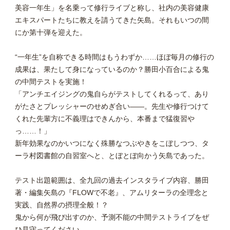
美容一年生」を名乗って修行ライブと称し、社内の美容健康
エキスパートたちに教えを請うてきた矢島。
それもいつの間
にか第十弾を迎えた。
“
一年生”を自称できる時間はもうわずか……ほぼ毎月の修行の
成果は、果たして身になっているのか？勝田小百合による鬼
の中間テストを実施！
「アンチエイジングの鬼自らがテストしてくれるって、あり
がたさとプレッシャーのせめぎ合い――。先生や修行つけて
くれた先輩方に不義理はできんから、本番まで猛復習や
っ……！」
新年効果なのかいつになく殊勝なつぶやきをこぼしつつ、タ
ーラ村図書館の自習室へと、とぼとぼ向かう矢島であった。
テスト出題範囲は、全九回の過去インスタライブ内容、勝田
著・編集矢島の『FLOWで不老』、アムリターラの全理念と
実践、自然界の摂理全般！？
鬼から何が飛び出すのか、予測不能の中間テストライブをぜ
ひ見守ってください。