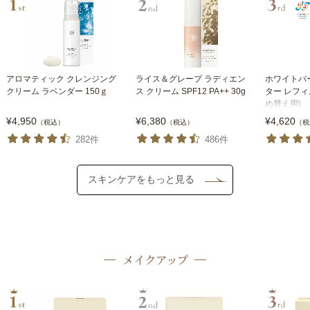
アロマティック クレンジング
ライス＆グレープ ラディエン
ホワイトバ
クリーム ラベンダー 150ｇ
ス クリーム SPF12 PA++ 30g
ター レフィ
め替え用)
¥4,950
¥6,380
¥4,620
（税込）
（税込）
（税
282件
486件
スキンケアをもっと見る
メイクアップ