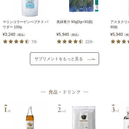
マリンコラーゲンペプチド パ
美緑青汁 90g[3g×30袋]
アスタクリル
ウダー 100g
90粒
¥3,240
¥5,940
¥5,940
（税込）
（税込）
（税
7件
22件
サプリメントをもっと見る
食品・ドリンク