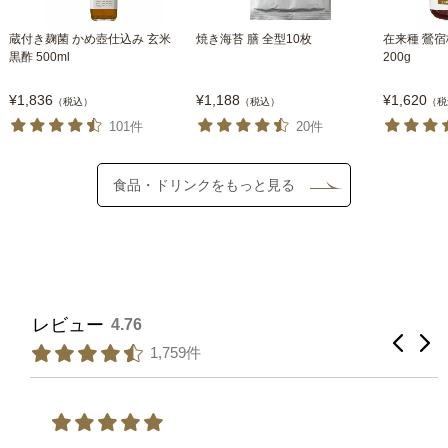
蔵付き麹菌 かめ壺仕込み 玄米
焼き海苔 膳 全型10枚
在来種 鶯宿
黒酢 500ml
200g
¥1,836
¥1,188
¥1,620
（税込）
（税込）
（税
101件
20件
食品・ドリンクをもっと見る
レビュー
4.76
1,759件