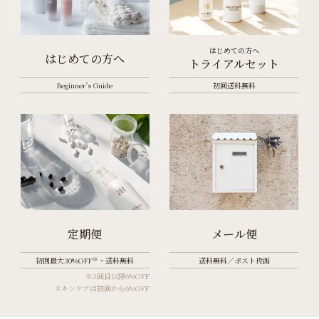
はじめての方へ
はじめての方へ
トライアルセット
Beginner's Guide
初回送料無料
定期便
メール便
※
初回最大30%OFF
・送料無料
送料無料／ポスト投函
※2回目以降6%OFF
スキンケアは初回から6%OFF