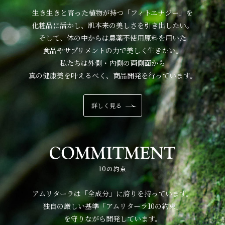
生き生きと育った植物が持つ「フィトエナジー」を
化粧品に活かし、肌本来の美しさを引き出したい。
そして、体の中からは農薬不使用原料を用いた
食品やサプリメントの力で美しく生きたい。
私たちは外側・内側の両側面から
真の健康美を叶えるべく、商品開発を行っています。
詳しく見る
10の約束
アムリターラは「全成分」に誇りを持っています。
独自の厳しい基準「アムリターラ10の約束」
を守りながら開発しています。