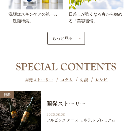
洗顔はスキンケアの第一歩
日差しが強くなる春から始め
「洗顔特集」
る「美容習慣」
もっと見る
/
/
/
開発ストーリー
コラム
対談
レシピ
開発ストーリー
2026.08.03
フルビック アース ミネラル プレミアム