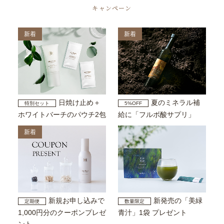
キャンペーン
新着
新着
日焼け止め＋
夏のミネラル補
特別セット
5%OFF
ホワイトバーチのパウチ2包
給に「フルボ酸サプリ」
新着
新規お申し込みで
新発売の「美緑
定期便
数量限定
1,000円分のクーポンプレゼ
青汁」1袋 プレゼント