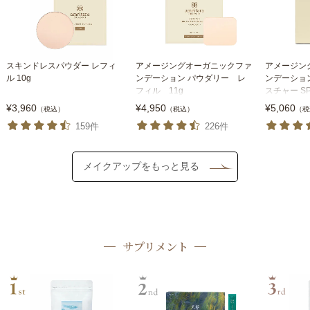
スキンドレスパウダー レフィ
アメージングオーガニックファ
アメージン
ル 10g
ンデーション パウダリー レ
ンデーショ
フィル 11g
スチャー SP
フィル 10g
¥3,960
¥4,950
¥5,060
（税込）
（税込）
（税
159件
226件
メイクアップをもっと見る
サプリメント