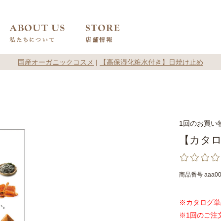
国産オーガニックコスメ
|
【高保湿化粧水付き】日焼け止め
1回のお買い
【カタ
商品番号
aaa0
※カタログ単
※1回のご注