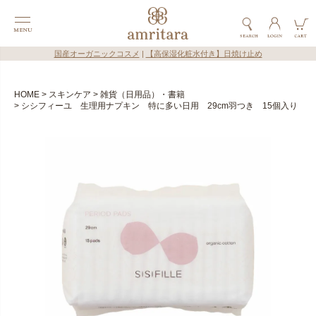
国産オーガニックコスメ
|
【高保湿化粧水付き】日焼け止め
HOME
スキンケア
雑貨（日用品）・書籍
シシフィーユ 生理用ナプキン 特に多い日用 29cm羽つき 15個入り