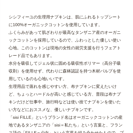
シシフィーユの生理用ナプキンは、肌にふれるトップシート
に100%オーガニックコットンを使用しています。
ふくらみがあって肌ざわりが最高なタンザニア産のオーガニ
ックコットンを採用しているので、ふわっとした優しい使い
心地。このコットンは現地の女性の就労支援を行うフェアト
レード品でもあります。
水分を吸収してジェル状に固める吸収性ポリマー（高分子吸
収剤）を使用せず、代わりに森林認証を持つ木材パルプを使
用しているのも心地いいです。
生理用品で蒸れを感じやすい方、布ナプキンに変えたいけ
ど、ちょっとハードルが高いと感じている方、普段は布ナプ
キンだけど仕事中、旅行時などは使い捨てナプキンを使いた
い方などにおススメな、優しいナプキンです。
「sisi FILLE」というブランド名はオーガニックコットンの産
地であるタンザニアの「sisi＝私たち」という言葉と、フラン
ス語の「FILLE＝少女」という言葉を組み合わせたもので、プ