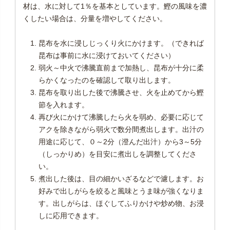
材は、水に対して1％を基本としています。鰹の風味を濃
くしたい場合は、分量を増やしてください。
昆布を水に浸しじっくり火にかけます。（できれば
昆布は事前に水に浸けておいてください）
弱火～中火で沸騰直前まで加熱し、昆布が十分に柔
らかくなったのを確認して取り出します。
昆布を取り出した後で沸騰させ、火を止めてから鰹
節を入れます。
再び火にかけて沸騰したら火を弱め、必要に応じて
アクを除きながら弱火で数分間煮出します。出汁の
用途に応じて、０～2分（澄んだ出汁）から3～5分
（しっかりめ）を目安に煮出しを調整してくださ
い。
煮出した後は、目の細かいざるなどで濾します。お
好みで出しがらを絞ると風味とうま味が強くなりま
す。出しがらは、ほぐしてふりかけや炒め物、お浸
しに応用できます。