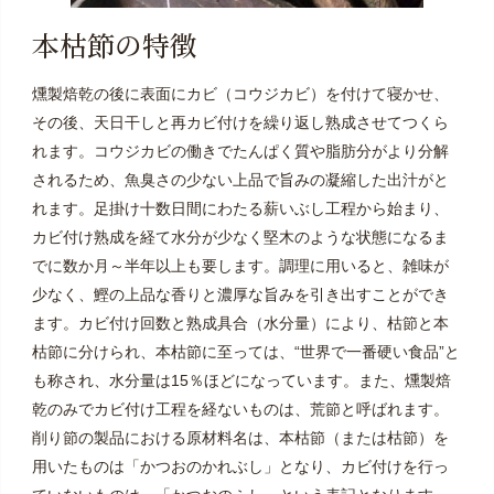
本枯節の特徴
燻製焙乾の後に表面にカビ（コウジカビ）を付けて寝かせ、
その後、天日干しと再カビ付けを繰り返し熟成させてつくら
れます。コウジカビの働きでたんぱく質や脂肪分がより分解
されるため、魚臭さの少ない上品で旨みの凝縮した出汁がと
れます。足掛け十数日間にわたる薪いぶし工程から始まり、
カビ付け熟成を経て水分が少なく堅木のような状態になるま
でに数か月～半年以上も要します。調理に用いると、雑味が
少なく、鰹の上品な香りと濃厚な旨みを引き出すことができ
ます。カビ付け回数と熟成具合（水分量）により、枯節と本
枯節に分けられ、本枯節に至っては、“世界で一番硬い食品”と
も称され、水分量は15％ほどになっています。また、燻製焙
乾のみでカビ付け工程を経ないものは、荒節と呼ばれます。
削り節の製品における原材料名は、本枯節（または枯節）を
用いたものは「かつおのかれぶし」となり、カビ付けを行っ