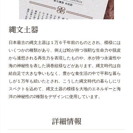
縄文土器
日本最古の縄文土器は１万６千年前のものとされ、模様には
いくつかの種類があり、例えば蛇が持つ強靭な生命力や脱皮
から連想される再生力を表現したものや、水が持つ永遠性や
海の神秘性を表した渦巻紋様などがあります。縄文時代は自
給自足で大きな争いもなく、豊かな食生活の中で平和な暮ら
しが１万年も続いたとされ、こうした縄文時代の暮らしにリ
スペクトを込めて、縄文土器の模様を大地のエネルギーと海
洋の神秘性の2種類をデザインに使用しています。
詳細情報