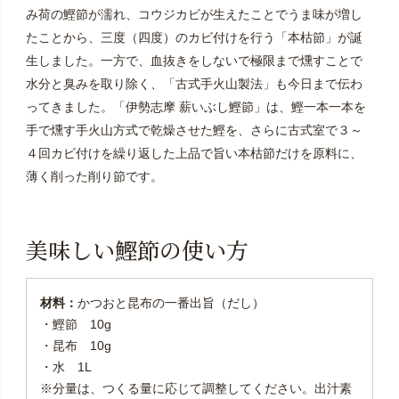
み荷の鰹節が濡れ、コウジカビが生えたことでうま味が増し
たことから、三度（四度）のカビ付けを行う「本枯節」が誕
生しました。一方で、血抜きをしないで極限まで燻すことで
水分と臭みを取り除く、「古式手火山製法」も今日まで伝わ
ってきました。「伊勢志摩 薪いぶし鰹節」は、鰹一本一本を
手で燻す手火山方式で乾燥させた鰹を、さらに古式室で３～
４回カビ付けを繰り返した上品で旨い本枯節だけを原料に、
薄く削った削り節です。
美味しい鰹節の使い方
材料：
かつおと昆布の一番出旨（だし）
・鰹節 10g
・昆布 10g
・水 1L
※分量は、つくる量に応じて調整してください。出汁素