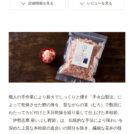
詳細情報を見る
レビューを見る
職人の手作業により薪火でじっくりと燻す「手火山製法」に
よって乾燥させた鰹の身を、昔ながらの室（むろ）で数回に
わたってカビ付けと天日乾燥を繰り返して仕上げた本枯節。
「伊勢志摩 薪いぶし鰹節」は、伝統的な手法により味わいを
深めた上質な本枯節の血合いの部分を除き、繊細な花弁の様