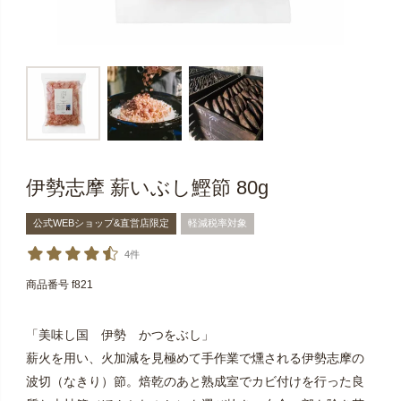
伊勢志摩 薪いぶし鰹節 80g
公式WEBショップ&直営店限定
軽減税率対象
4件
商品番号
f821
「美味し国 伊勢 かつをぶし」
薪火を用い、火加減を見極めて手作業で燻される伊勢志摩の
波切（なきり）節。焙乾のあと熟成室でカビ付けを行った良