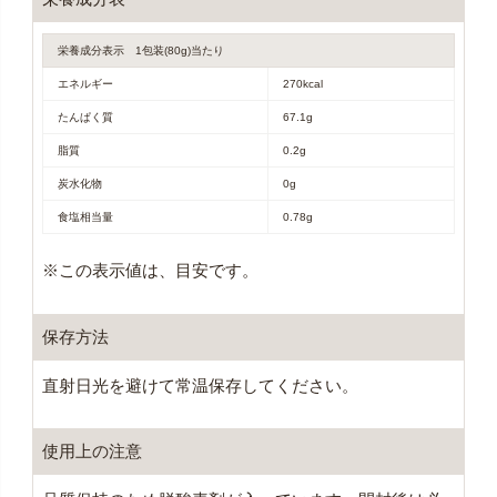
栄養成分表示 1包装(80g)当たり
エネルギー
270kcal
たんぱく質
67.1g
脂質
0.2g
炭水化物
0g
食塩相当量
0.78g
※この表示値は、目安です。
保存方法
直射日光を避けて常温保存してください。
使用上の注意