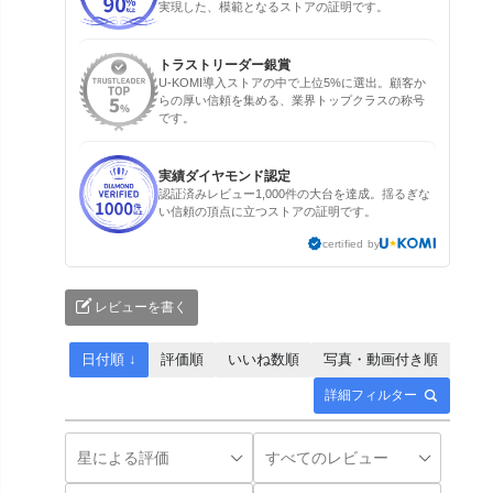
実現した、模範となるストアの証明です。
トラストリーダー銀賞
U-KOMI導入ストアの中で上位5%に選出。顧客か
らの厚い信頼を集める、業界トップクラスの称号
です。
実績ダイヤモンド認定
認証済みレビュー1,000件の大台を達成。揺るぎな
い信頼の頂点に立つストアの証明です。
certified by
レビューを書く
日付順 ↓
評価順
いいね数順
写真・動画付き順
詳細フィルター