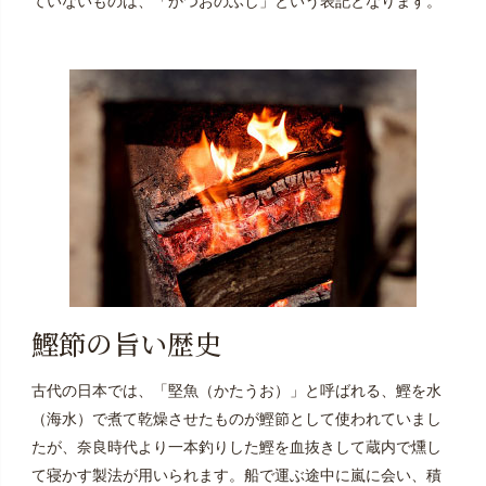
ていないものは、「かつおのふし」という表記となります。
鰹節の旨い歴史
古代の日本では、「堅魚（かたうお）」と呼ばれる、鰹を水
（海水）で煮て乾燥させたものが鰹節として使われていまし
たが、奈良時代より一本釣りした鰹を血抜きして蔵内で燻し
て寝かす製法が用いられます。船で運ぶ途中に嵐に会い、積