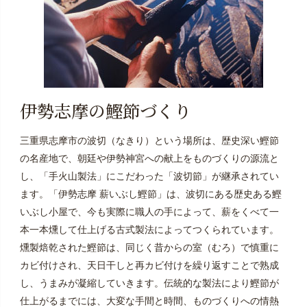
伊勢志摩の鰹節づくり
三重県志摩市の波切（なきり）という場所は、歴史深い鰹節
の名産地で、朝廷や伊勢神宮への献上をものづくりの源流と
し、「手火山製法」にこだわった「波切節」が継承されてい
ます。「伊勢志摩 薪いぶし鰹節」は、波切にある歴史ある鰹
いぶし小屋で、今も実際に職人の手によって、薪をくべて一
本一本燻して仕上げる古式製法によってつくられています。
燻製焙乾された鰹節は、同じく昔からの室（むろ）で慎重に
カビ付けされ、天日干しと再カビ付けを繰り返すことで熟成
し、うまみが凝縮していきます。伝統的な製法により鰹節が
仕上がるまでには、大変な手間と時間、ものづくりへの情熱