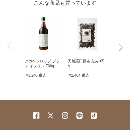
こんな商品も買っています
アガベシロップ プラ
天然羅臼昆布 刻み 65
有機原木しい
ス イヌリン 700g
g
¥1,296
税
¥3,240
税込
¥1,404
税込