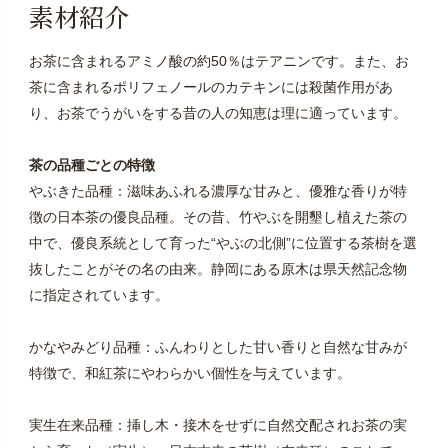
素材紹介
お茶に含まれるアミノ酸の約50％はテアニンです。また、お
茶に含まれるポリフェノールのカテキンには殺菌作用があ
り、お茶でうがいをする昔の人の知恵は理に適っています。
茶の品種ごとの特徴
やぶきた品種：滋味あふれる濃厚な甘みと、優雅な香りが特
徴の日本茶の優良品種。その昔、竹やぶを開墾し植えた茶の
中で、優良系統として育った“やぶの北側”に位置する茶樹を選
抜したことがその名の由来。静岡にある原木は県天然記念物
に指定されています。
かなやみどり品種：ふんわりとした甘い香りと自然な甘みが
特徴で、和紅茶にやわらかい個性を与えています。
実生在来品種：挿し木・接木をせずに自然交配されお茶の実