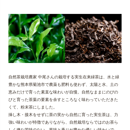
自然茶栽培農家 中尾さんの栽培する実生在来緑茶は、水と緑
豊かな熊本県菊池市で農薬も肥料も使わず、太陽と水、土の
恵みだけで育った素直な味わいが自慢。自然なままにのびの
びと育った茶葉の要素を余すところなく味わっていただきた
くて、粉末茶にしました。
挿し木・接木をせずに茶の実から自然に育った実生茶は、力
強い味わいが特徴でありながら、自然栽培ならではのお茶ら
しく嫌な苦味のない、風味と香りが豊かな優しい味わいで、