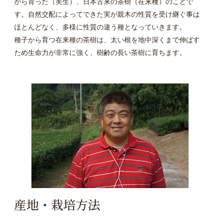
から育った（実生）、日本古来の茶樹（在来種）のことで
す。自然交配によってできた実が親木の性質を受け継ぐ事は
ほとんどなく、多様に性質の違う種となっていきます。
種子から育つ在来種の茶樹は、太い根を地中深くまで伸ばす
ため生命力が非常に強く、樹齢の長い茶樹に育ちます。
産地・栽培方法